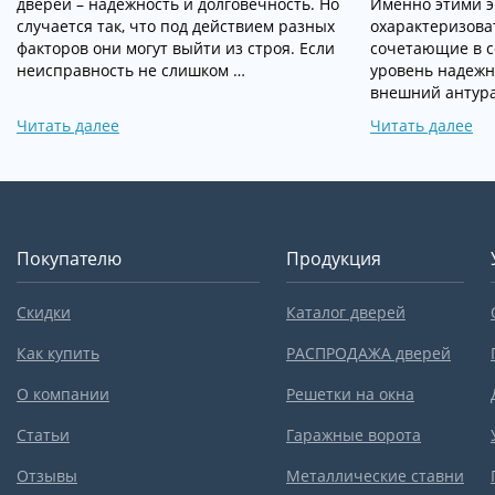
дверей – надёжность и долговечность. Но
Именно этими 
случается так, что под действием разных
охарактеризоват
факторов они могут выйти из строя. Если
сочетающие в с
неисправность не слишком …
уровень надежн
внешний антура
Читать далее
Читать далее
Покупателю
Продукция
Скидки
Каталог дверей
Как купить
РАСПРОДАЖА дверей
О компании
Решетки на окна
Статьи
Гаражные ворота
Отзывы
Металлические ставни