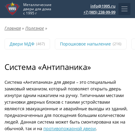
Металлические
info@1995.ru
двери для дома
+7 (985) 238-99-99
с 1995 г
Главная
»
Полезное
»
Двери МДФ
Порошковое напыление
(467)
(216)
Система «Антипаника»
Система «Антипаника» для двери – это специальный
замковый механизм, который позволяет открыть дверь
изнутри одним нажатием на ручку. Типичными местами
установки дверных блоков с такими устройствами
являются эвакуационные и аварийные выходы из зданий,
предназначенных для посещения большим количеством
людей. Данная система может быть смонтирована как на
обычной, так и на
противопожарной двери
.