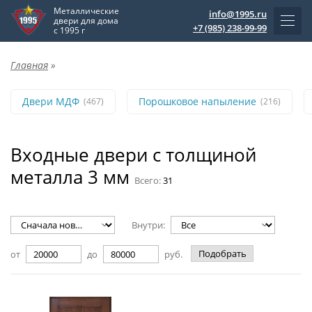
Металлические
info@1995.ru
двери для дома
+7 (985) 238-99-99
с 1995 г
Главная
»
Двери МДФ
Порошковое напыление
(467)
(216)
Входные двери с толщиной
металла 3 мм
Всего:
31
Внутри:
Подобрать
от
до
руб.