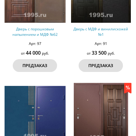
Дверь с порошковым
Дверь с МДФ и винилискожей
напылением и МДФ №62
№1
Арт: 97
Арт: 91
44 000
33 500
от
руб.
от
руб.
ПРЕДЗАКАЗ
ПРЕДЗАКАЗ