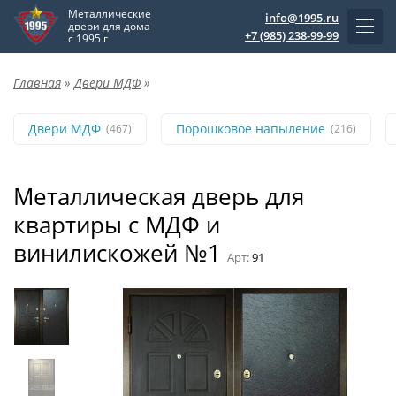
Металлические
info@1995.ru
двери для дома
+7 (985) 238-99-99
с 1995 г
Главная
»
Двери МДФ
»
Двери МДФ
Порошковое напыление
(467)
(216)
Металлическая дверь для
квартиры с МДФ и
винилискожей №1
Арт:
91