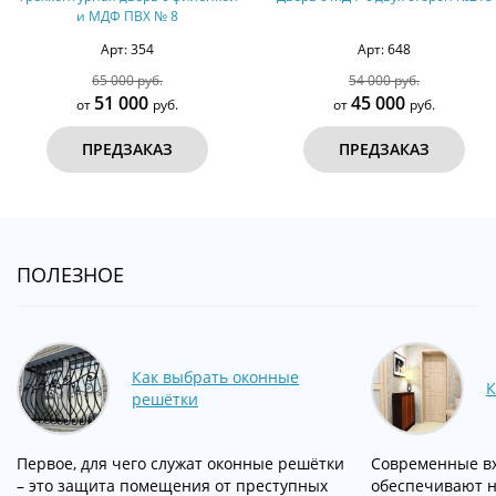
8
Арт: 648
Арт: 106
54 000 руб.
36 000 ру
45 000
32 000
.
от
руб.
от
ПРЕДЗАКАЗ
ПРЕДЗАК
ПОЛЕЗНОЕ
Как выбрать оконные
К
решётки
Первое, для чего служат оконные решётки
Современные вх
– это защита помещения от преступных
обеспечивают 