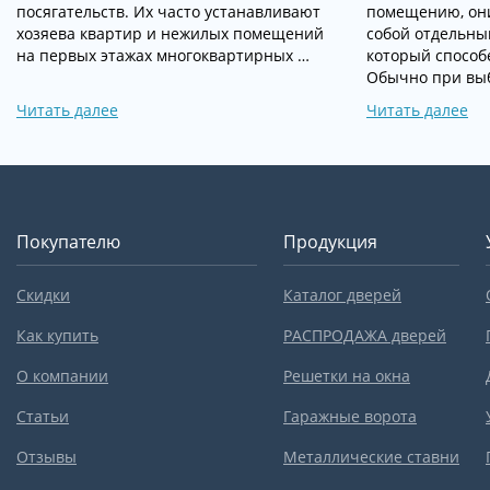
посягательств. Их часто устанавливают
помещению, они
хозяева квартир и нежилых помещений
собой отдельны
на первых этажах многоквартирных …
который способ
Обычно при выб
Читать далее
Читать далее
Покупателю
Продукция
Скидки
Каталог дверей
Как купить
РАСПРОДАЖА дверей
О компании
Решетки на окна
Статьи
Гаражные ворота
Отзывы
Металлические ставни