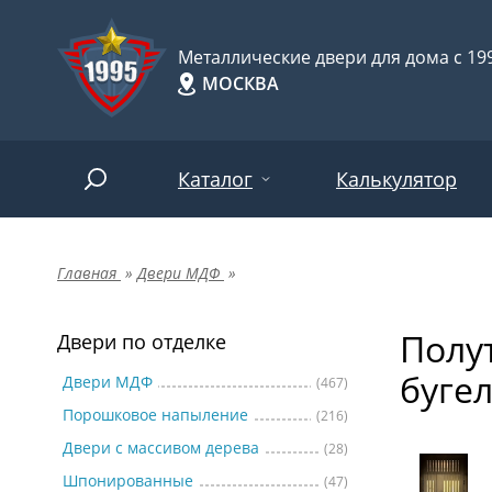
Металлические двери для дома с 199
МОСКВА
Каталог
Калькулятор
Главная
»
Двери МДФ
»
Двери по отделке
Две
Арт-
НАЙТИ
Полу
Пор
Двери по отделке
Двери по назначению
буге
Две
Двери МДФ
(467)
Порошковое напыление
(216)
Шпо
Двери по особенностям
Двери с массивом дерева
(28)
Две
Шпонированные
(47)