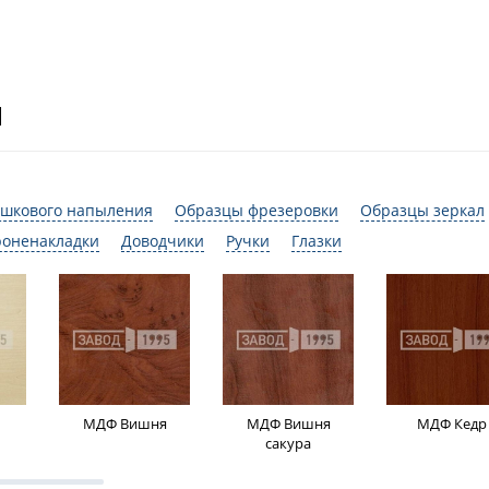
И
шкового напыления
Образцы фрезеровки
Образцы зеркал
роненакладки
Доводчики
Ручки
Глазки
МДФ Вишня
МДФ Вишня
МДФ Кедр
сакура