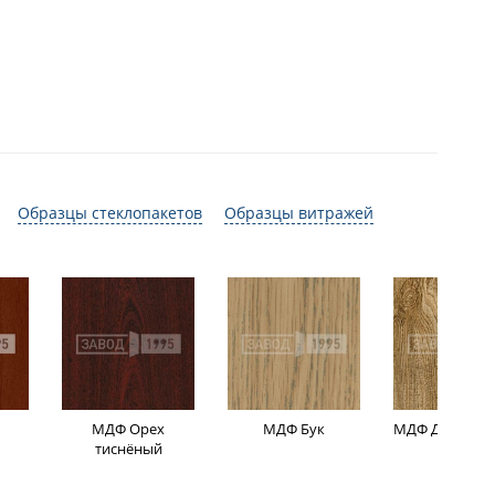
Образцы стеклопакетов
Образцы витражей
МДФ Орех
МДФ Бук
МДФ Дуб мор
тиснёный