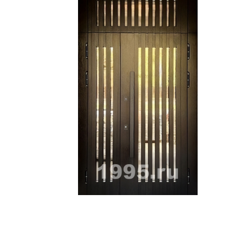
ри с винилискожей
Коричневые двери