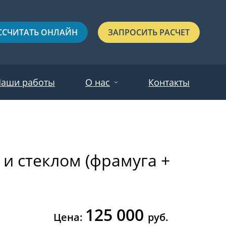
ССЧИТАТЬ ОНЛАЙН
ЗАПРОСИТЬ РАСЧЕТ
аши работы
О нас
Контакты
Новости
Красные
Отзывы
и стеклом (фрамуга +
Черные
Зеленые
Синие
125 000
С выдавленным рисунком
Цена:
руб.