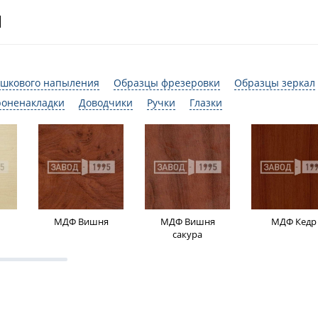
И
шкового напыления
Образцы фрезеровки
Образцы зеркал
роненакладки
Доводчики
Ручки
Глазки
МДФ Вишня
МДФ Вишня
МДФ Кедр
сакура