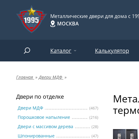
Металлические двери для дома с 199
МОСКВА
Каталог
Калькулятор
Главная
»
Двери МДФ
»
Двери по отделке
Две
Арт-
НАЙТИ
Мета
Пор
Двери по отделке
Двери по назначению
терм
Две
Двери МДФ
(467)
Порошковое напыление
(216)
Шпо
Двери по особенностям
Двери с массивом дерева
(28)
Две
Шпонированные
(47)