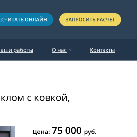
ССЧИТАТЬ ОНЛАЙН
ЗАПРОСИТЬ РАСЧЕТ
аши работы
О нас
Контакты
Новости
Красные
Отзывы
клом с ковкой,
Черные
Зеленые
Синие
75 000
С выдавленным рисунком
Цена:
руб.