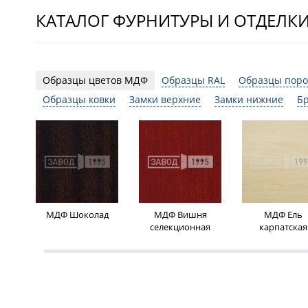
КАТАЛОГ ФУРНИТУРЫ И ОТДЕЛК
Образцы цветов МДФ
Образцы RAL
Образцы поро
Образцы ковки
Замки верхние
Замки нижние
Б
МДФ Шоколад
МДФ Вишня
МДФ Ель
селекционная
карпатская