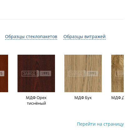
Образцы стеклопакетов
Образцы витражей
МДФ Орех
МДФ Бук
МДФ Дуб мор
тиснёный
Перейти на страницу