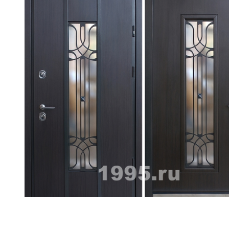
ри с винилискожей
Коричневые двери