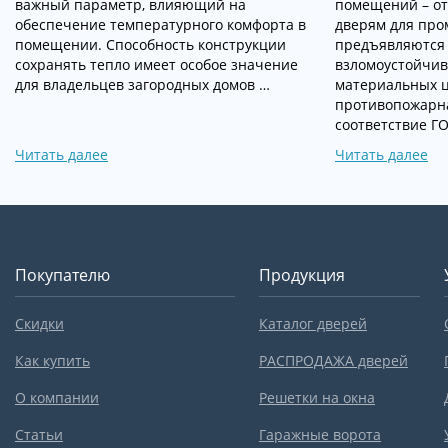
важный параметр, влияющий на
помещений – от
обеспечение температурного комфорта в
дверям для пр
помещении. Способность конструкции
предъявляются 
сохранять тепло имеет особое значение
взломоустойчив
для владельцев загородных домов …
материальных ц
противопожарна
соответствие Г
Читать далее
Читать далее
Покупателю
Продукция
Скидки
Каталог дверей
Как купить
РАСПРОДАЖА дверей
О компании
Решетки на окна
Статьи
Гаражные ворота