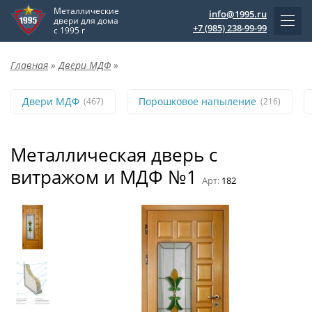
Металлические
info@1995.ru
двери для дома
+7 (985) 238-99-99
с 1995 г
Главная
»
Двери МДФ
»
Двери МДФ
Порошковое напыление
(467)
(216)
Металлическая дверь с
витражом и МДФ №1
Арт:
182