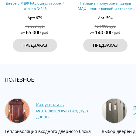
рон +
Парадная полуторная дверь
Дверь с МДФ с двух стор
МДФ шпон с ковкой и стеклом,
терморазрыв №80
Арт: 504
Арт: 110
154 000 руб.
36 000 руб.
140 000
32 000
от
руб.
от
руб.
ПРЕДЗАКАЗ
ПРЕДЗАКАЗ
ПОЛЕЗНОЕ
Как утеплить
металлическую входную
м
дверь
Теплоизоляция входного дверного блока –
Выбор дверей д