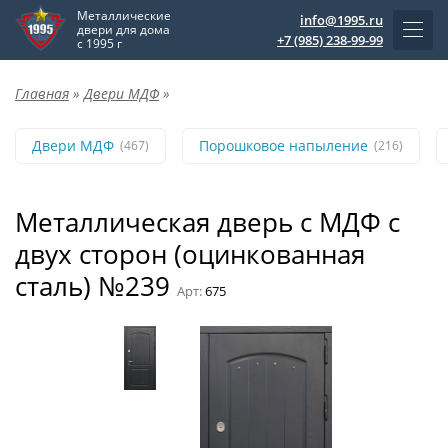
Металлические
info@1995.ru
двери для дома
+7 (985) 238-99-99
с 1995 г
Главная
»
Двери МДФ
»
Двери МДФ
Порошковое напыление
(467)
(216)
Металлическая дверь с МДФ с
двух сторон (оцинкованная
сталь) №239
Арт:
675