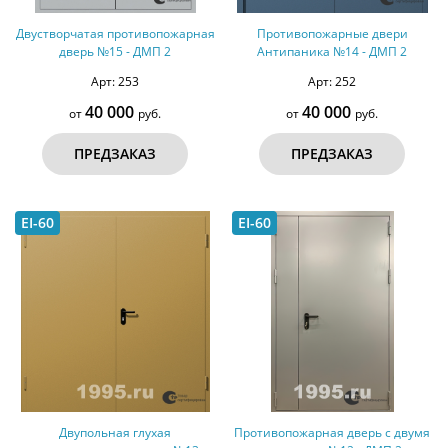
Двустворчатая противопожарная
Противопожарные двери
дверь №15 - ДМП 2
Антипаника №14 - ДМП 2
Арт: 253
Арт: 252
40 000
40 000
от
руб.
от
руб.
ПРЕДЗАКАЗ
ПРЕДЗАКАЗ
EI-60
EI-60
Двупольная глухая
Противопожарная дверь с двумя