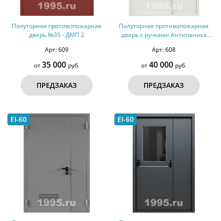
Полуторная противопожарная
Полуторная противопожарная
дверь №35 - ДМП 2
дверь с ручками Антипаника
№34 - ДМП 2
Арт: 609
Арт: 608
35 000
40 000
от
руб.
от
руб.
ПРЕДЗАКАЗ
ПРЕДЗАКАЗ
EI-60
EI-60