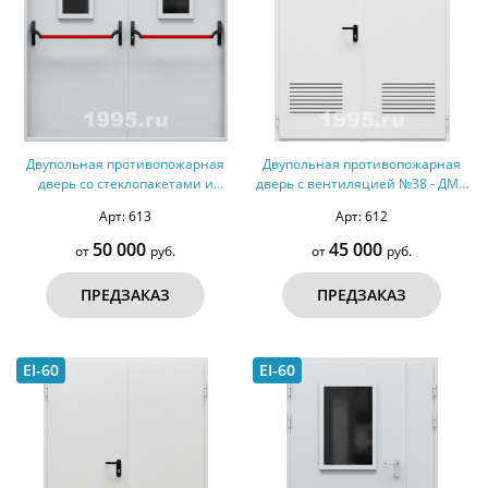
Двупольная противопожарная
Двупольная противопожарная
дверь со стеклопакетами и
дверь с вентиляцией №38 - ДМП
ручками Антипаника №39 -
2
Арт: 613
Арт: 612
ДМПС 2
50 000
45 000
от
руб.
от
руб.
ПРЕДЗАКАЗ
ПРЕДЗАКАЗ
EI-60
EI-60