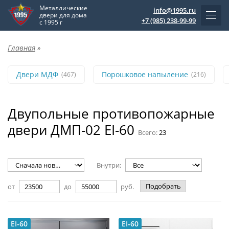
Металлические
info@1995.ru
двери для дома
+7 (985) 238-99-99
с 1995 г
Главная
»
Двери МДФ
Порошковое напыление
(467)
(216)
Двупольные противопожарные
двери ДМП-02 EI-60
Всего:
23
Внутри:
Подобрать
от
до
руб.
EI-60
EI-60