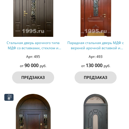
Стальная дверь арочного типа
Парадная стальная дверь МДФ с
МДФ со вставками, стеклом и
верхней арочной вставкой и
решеткой №75
отбойником №74
Арт: 495
Арт: 493
90 000
130 000
от
руб.
от
руб.
ПРЕДЗАКАЗ
ПРЕДЗАКАЗ