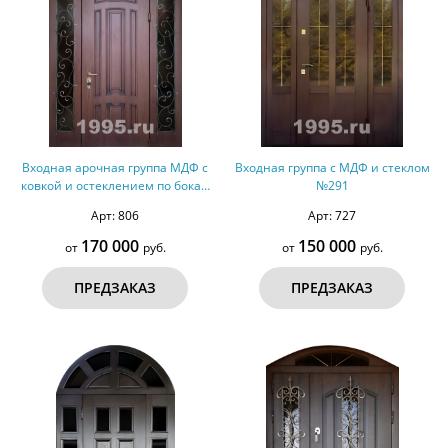
Входная арочная группа МДФ с
Входная группа с МДФ и стеклом
ковкой и остеклением по бокам
№291
(терморазрыв)
Арт: 806
Арт: 727
170 000
150 000
от
руб.
от
руб.
ПРЕДЗАКАЗ
ПРЕДЗАКАЗ