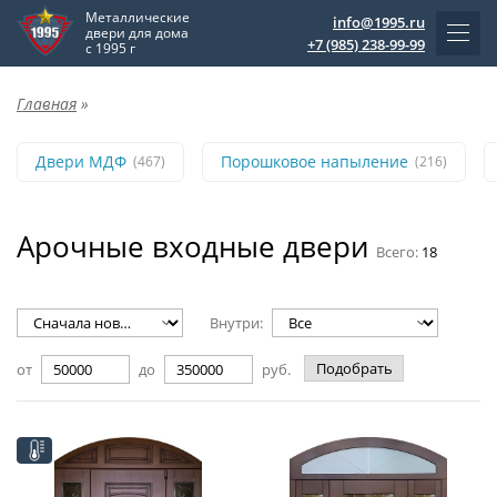
Металлические
info@1995.ru
двери для дома
+7 (985) 238-99-99
с 1995 г
Главная
»
Двери МДФ
Порошковое напыление
(467)
(216)
Арочные входные двери
Всего:
18
Внутри:
Подобрать
от
до
руб.