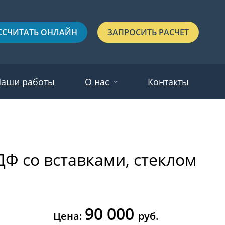
ССЧИТАТЬ ОНЛАЙН
ЗАПРОСИТЬ РАСЧЕТ
аши работы
О нас
Контакты
Новости
Красные
Отзывы
Ф со вставками, стеклом
Черные
Зеленые
Синие
90 000
С выдавленным рисунком
Цена:
руб.