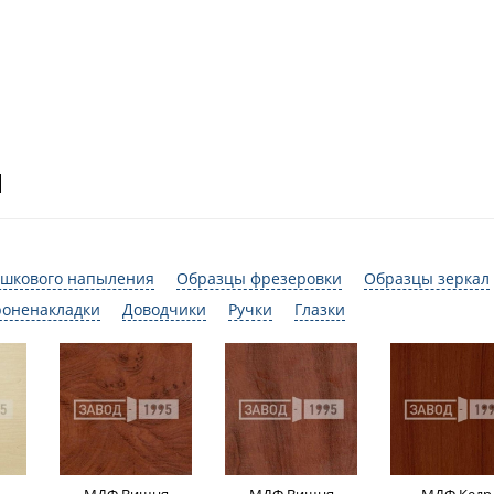
И
шкового напыления
Образцы фрезеровки
Образцы зеркал
роненакладки
Доводчики
Ручки
Глазки