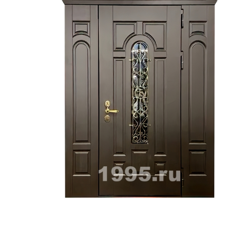
ри с винилискожей
Коричневые двери