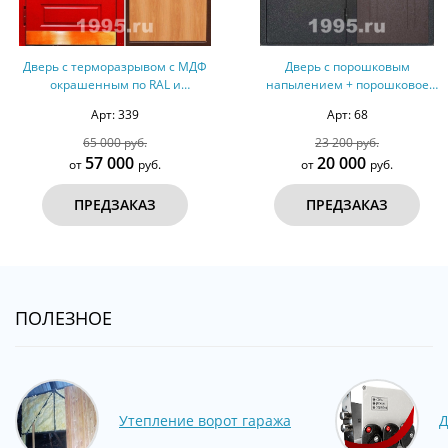
 МДФ
Дверь с порошковым
Дверь с МДФ с двух сто
напылением + порошковое
напыление №15
Арт: 68
Арт: 644
23 200 руб.
54 000 руб.
20 000
45 000
от
руб.
от
руб.
ПРЕДЗАКАЗ
ПРЕДЗАКАЗ
ПОЛЕЗНОЕ
Утепление ворот гаража
Д