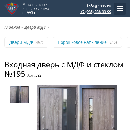
Металлические
info@1995.ru
двери для дома
+7 (985) 238-99-99
с 1995 г
Главная
»
Двери МДФ
»
Двери МДФ
Порошковое напыление
(467)
(216)
Входная дверь с МДФ и стеклом
№195
Арт:
592