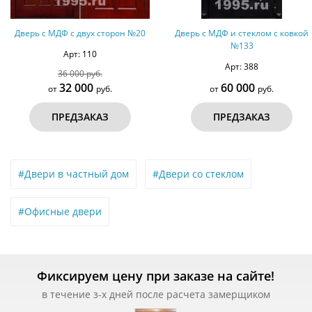
н №20
Дверь с МДФ и стеклом с ковкой
Дверь с МДФ шпон
№133
винилискожей №
Арт: 388
Арт: 390
60 000
36 000
от
руб.
от
руб.
ПРЕДЗАКАЗ
ПРЕДЗАКАЗ
#Двери в частный дом
#Двери со стеклом
#Офисные двери
Фиксируем цену при заказе на сайте!
в течение з-х дней после расчета замерщиком