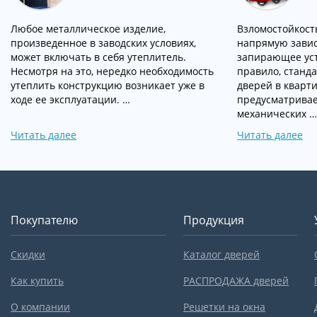
Любое металлическое изделие,
Взломостойкост
произведенное в заводских условиях,
напрямую зависи
может включать в себя утеплитель.
запирающее уст
Несмотря на это, нередко необходимость
правило, станд
утеплить конструкцию возникает уже в
дверей в кварт
ходе ее эксплуатации. …
предусматривае
механических …
Читать далее
Читать далее
Покупателю
Продукция
Скидки
Каталог дверей
Как купить
РАСПРОДАЖА дверей
О компании
Решетки на окна