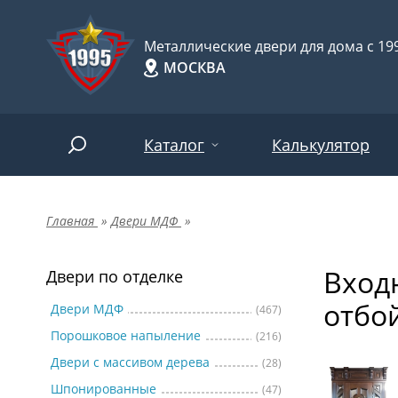
Металлические двери для дома с 199
МОСКВА
Каталог
Калькулятор
Главная
»
Двери МДФ
»
Двери по отделке
Две
Арт-
НАЙТИ
Вход
Пор
Двери по отделке
Двери по назначению
отбо
Две
Двери МДФ
(467)
Порошковое напыление
(216)
Шпо
Двери по особенностям
Двери с массивом дерева
(28)
Две
Шпонированные
(47)