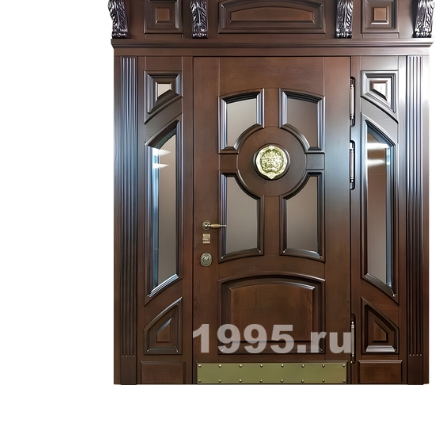
ри с винилискожей
Коричневые двери