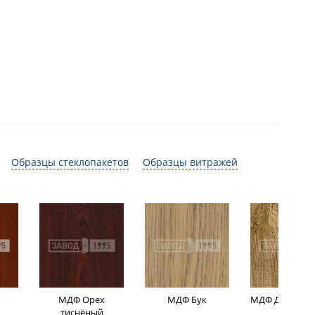
Образцы стеклопакетов
Образцы витражей
МДФ Орех
МДФ Бук
МДФ Дуб мор
тиснёный