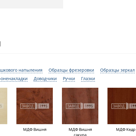
И
шкового напыления
Образцы фрезеровки
Образцы зеркал
роненакладки
Доводчики
Ручки
Глазки
МДФ Вишня
МДФ Вишня
МДФ Кедр
сакура