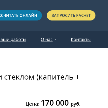
ССЧИТАТЬ ОНЛАЙН
ЗАПРОСИТЬ РАСЧЕТ
аши работы
О нас
Контакты
Новости
Красные
Отзывы
 стеклом (капитель +
Черные
Зеленые
Синие
170 000
С выдавленным рисунком
Цена:
руб.