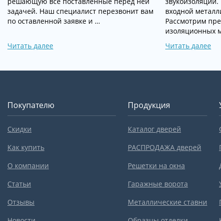
решающую все поставленные перед ней
звукоизоляции.
задачей. Наш специалист перезвонит вам
входной металл
по оставленной заявке и …
Рассмотрим пр
изоляционных 
Читать далее
Читать далее
Покупателю
Продукция
Скидки
Каталог дверей
Как купить
РАСПРОДАЖА дверей
О компании
Решетки на окна
Статьи
Гаражные ворота
Отзывы
Металлические ставни
Новости
Образцы отделки