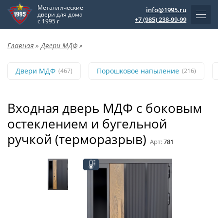
Металлические
info@1995.ru
двери для дома
+7 (985) 238-99-99
с 1995 г
Главная
»
Двери МДФ
»
Двери МДФ
Порошковое напыление
(467)
(216)
Входная дверь МДФ с боковым
остеклением и бугельной
ручкой (терморазрыв)
Арт:
781