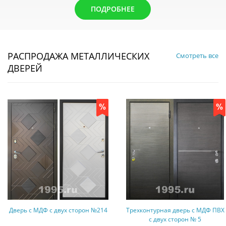
ПОДРОБНЕЕ
РАСПРОДАЖА МЕТАЛЛИЧЕСКИХ
Смотреть все
ДВЕРЕЙ
МДФ с двух сторон №214
Трехконтурная дверь с МДФ ПВХ
Двер
с двух сторон № 5
о