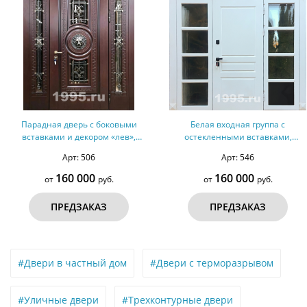
я дверь с боковыми
Белая входная группа с
Дверь с
и и декором «лев»,
остекленными вставками,
моразрыв №82
терморазрыв №157
Арт: 506
Арт: 546
160 000
160 000
руб.
от
руб.
РЕДЗАКАЗ
ПРЕДЗАКАЗ
#Двери в частный дом
#Двери с терморазрывом
#Уличные двери
#Трехконтурные двери