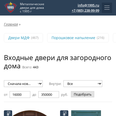
Металлические
info@1995.ru
двери для дома
+7 (985) 238-99-99
с 1995 г
Главная
»
Двери МДФ
Порошковое напыление
(467)
(216)
Входные двери для загородного
дома
Всего:
443
Внутри:
Подобрать
от
до
руб.