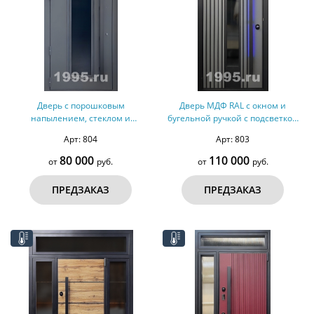
Дверь с порошковым
Дверь МДФ RAL с окном и
напылением, стеклом и
бугельной ручкой с подсветкой
бугельной ручкой (терморазрыв,
(терморазрыв)
Арт: 804
Арт: 803
оцинкованная сталь)
80 000
110 000
от
руб.
от
руб.
ПРЕДЗАКАЗ
ПРЕДЗАКАЗ