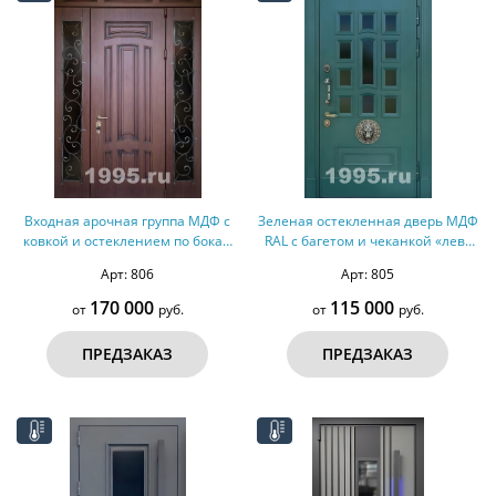
Входная арочная группа МДФ с
Зеленая остекленная дверь МДФ
ковкой и остеклением по бокам
RAL с багетом и чеканкой «лев»
(терморазрыв)
(терморазрыв)
Арт: 806
Арт: 805
170 000
115 000
от
руб.
от
руб.
ПРЕДЗАКАЗ
ПРЕДЗАКАЗ