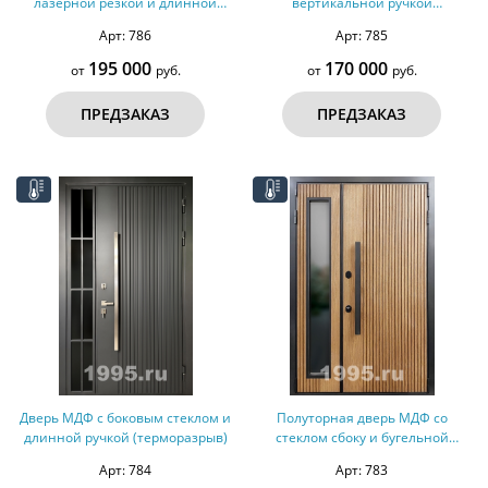
лазерной резкой и длинной
вертикальной ручкой
ручкой (терморазрыв)
(терморазрыв)
Арт: 786
Арт: 785
195 000
170 000
от
руб.
от
руб.
ПРЕДЗАКАЗ
ПРЕДЗАКАЗ
Дверь МДФ с боковым стеклом и
Полуторная дверь МДФ со
длинной ручкой (терморазрыв)
стеклом сбоку и бугельной
ручкой (терморазрыв,
Арт: 784
Арт: 783
оцинкованная сталь)