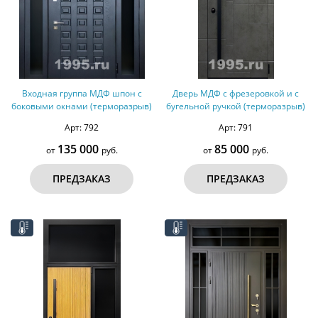
Входная группа МДФ шпон с
Дверь МДФ с фрезеровкой и с
боковыми окнами (терморазрыв)
бугельной ручкой (терморазрыв)
Арт: 792
Арт: 791
135 000
85 000
от
руб.
от
руб.
ПРЕДЗАКАЗ
ПРЕДЗАКАЗ