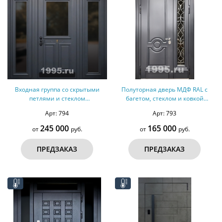
Входная группа со скрытыми
Полуторная дверь МДФ RAL с
петлями и стеклом
багетом, стеклом и ковкой
(терморазрыв)
(терморазрыв)
Арт: 794
Арт: 793
245 000
165 000
от
руб.
от
руб.
ПРЕДЗАКАЗ
ПРЕДЗАКАЗ