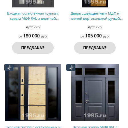
Входная остекленная группа с
Дверь с двухцветным МДФ и
серым МДФ RAL и длинной
черной вертикальной ручкой
ручкой (терморазрыв)
(терморазрыв)
Арт: 776
Арт: 775
180 000
105 000
от
руб.
от
руб.
ПРЕДЗАКАЗ
ПРЕДЗАКАЗ
Входная группа с остеклением и
Входная группа МДФ RAL с