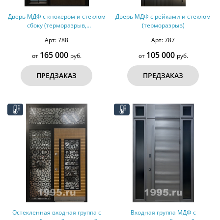
Дверь МДФ с кнокером и стеклом
Дверь МДФ с рейками и стеклом
сбоку (терморазрыв,
(терморазрыв)
оцинкованная сталь)
Арт: 788
Арт: 787
165 000
105 000
от
руб.
от
руб.
ПРЕДЗАКАЗ
ПРЕДЗАКАЗ
Остекленная входная группа с
Входная группа МДФ с