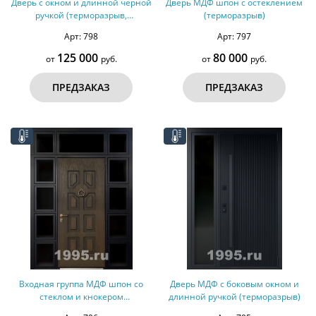
Дверь с окном и длинной черной
Дверь МДФ шпон с остеклением
ручкой (терморазрыв,
(терморазрыв)
оцинкованная сталь)
Арт: 798
Арт: 797
125 000
80 000
от
руб.
от
руб.
ПРЕДЗАКАЗ
ПРЕДЗАКАЗ
Входная группа МДФ шпон со
Дверь МДФ с боковым окном и
стеклом и кнокером
длинной ручкой (терморазрыв)
(терморазрыв)