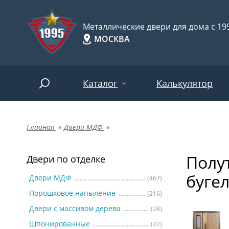
Металлические двери для дома с 199
МОСКВА
Каталог
Калькулятор
Главная
»
Двери МДФ
»
Двери по отделке
Две
Арт-
НАЙТИ
Полу
Пор
Двери по отделке
Двери по назначению
буге
Две
Двери МДФ
(467)
Порошковое напыление
(216)
Шпо
Двери по особенностям
Двери с массивом дерева
(28)
Две
Шпонированные
(47)