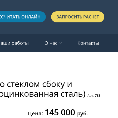
ССЧИТАТЬ ОНЛАЙН
ЗАПРОСИТЬ РАСЧЕТ
аши работы
О нас
Контакты
Новости
Красные
Отзывы
 стеклом сбоку и
Черные
 оцинкованная сталь)
Зеленые
Арт:
783
Синие
145 000
С выдавленным рисунком
Цена:
руб.