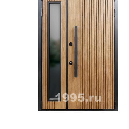
ри с винилискожей
Коричневые двери