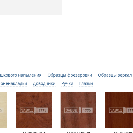
И
шкового напыления
Образцы фрезеровки
Образцы зеркал
роненакладки
Доводчики
Ручки
Глазки