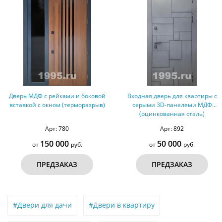
ой
Входная дверь для квартиры с
Дверь со стеклом и МДФ 
в)
серыми 3D-панелями МДФ
(оцинкованная сталь)
Арт: 892
Арт: 157
50 000
50 000
от
руб.
от
руб.
ПРЕДЗАКАЗ
ПРЕДЗАКАЗ
#Двери для дачи
#Двери в квартиру