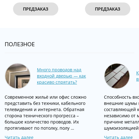
ПРЕДЗАКАЗ
ПРЕДЗАКАЗ
ПОЛЕЗНОЕ
Много проводов над
К
входной дверью — как
в
красиво спрятать?
Современное жильё или офис сложно
Способность вх
представить без техники, кабельного
внешние шумы 
телевидения и интернета. Обратная
составляющей к
сторона технического прогресса –
независимо от 
большое количество проводов. Их
причине металл
протягивают по потолку, полу …
шумоизоляцией
Читать далее
Читать далее