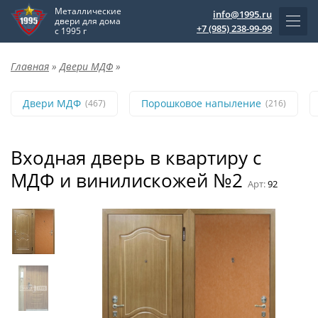
Металлические
info@1995.ru
двери для дома
+7 (985) 238-99-99
с 1995 г
Главная
»
Двери МДФ
»
Двери МДФ
Порошковое напыление
(467)
(216)
Входная дверь в квартиру с
МДФ и винилискожей №2
Арт:
92