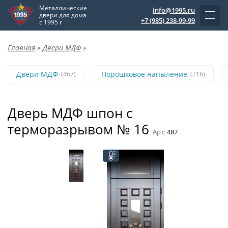
Металлические
info@1995.ru
двери для дома
+7 (985) 238-99-99
с 1995 г
Главная
»
Двери МДФ
»
Двери МДФ
Порошковое напыление
(467)
(216)
Дверь МДФ шпон с
терморазрывом № 16
Арт:
487