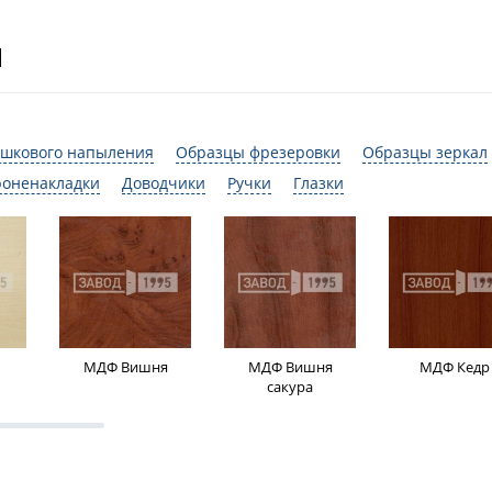
И
шкового напыления
Образцы фрезеровки
Образцы зеркал
роненакладки
Доводчики
Ручки
Глазки
МДФ Вишня
МДФ Вишня
МДФ Кедр
сакура