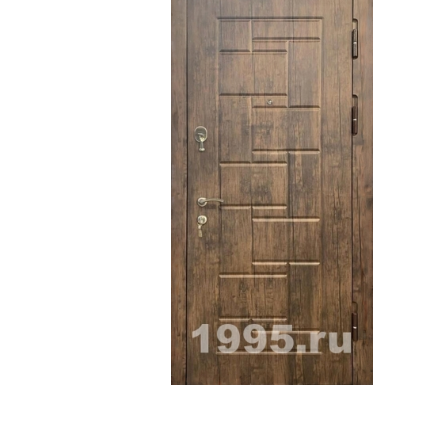
ри с винилискожей
Коричневые двери