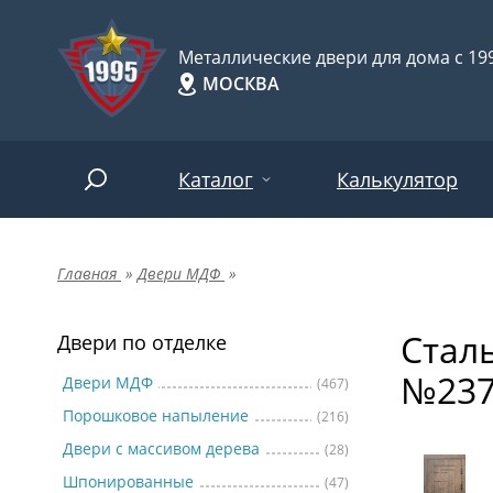
Металлические двери для дома с 199
МОСКВА
Каталог
Калькулятор
Главная
»
Двери МДФ
»
Двери по отделке
Две
Арт-
НАЙТИ
Сталь
Пор
Двери по отделке
Двери по назначению
№23
Две
Двери МДФ
(467)
Порошковое напыление
(216)
Шпо
Двери по особенностям
Двери с массивом дерева
(28)
Две
Шпонированные
(47)