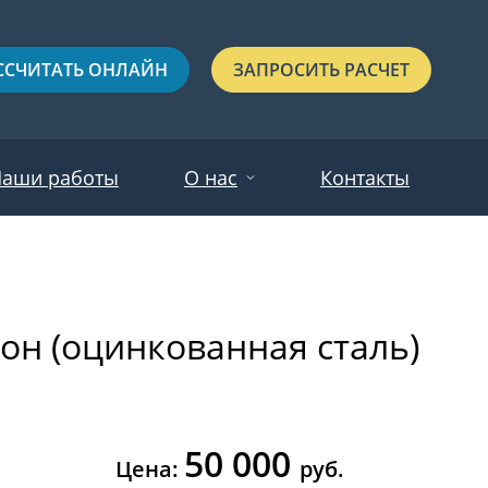
ССЧИТАТЬ ОНЛАЙН
ЗАПРОСИТЬ РАСЧЕТ
аши работы
О нас
Контакты
Новости
Красные
Отзывы
рон (оцинкованная сталь)
Черные
Зеленые
Синие
50 000
С выдавленным рисунком
Цена:
руб.