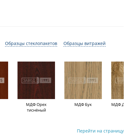
Образцы стеклопакетов
Образцы витражей
МДФ Орех
МДФ Бук
МДФ Дуб мор
тиснёный
Перейти на страницу