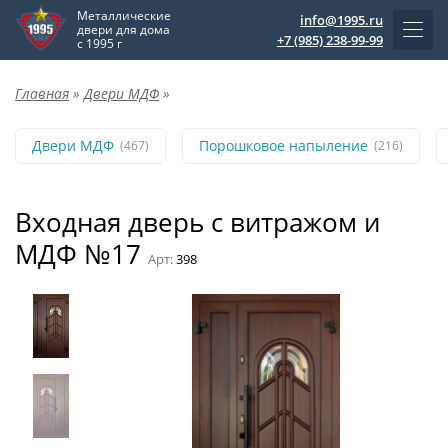
Металлические
info@1995.ru
двери для дома
+7 (985) 238-99-99
с 1995 г
Главная
»
Двери МДФ
»
Двери МДФ
Порошковое напыление
(467)
(216)
Входная дверь с витражом и
МДФ №17
Арт:
398