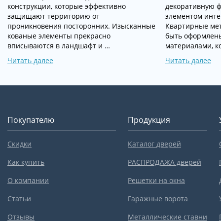
конструкции, которые эффективно
декоративную ф
защищают территорию от
элементом инт
проникновения посторонних. Изысканные
Квартирные мет
кованые элементы прекрасно
быть оформлен
вписываются в ландшафт и …
материалами, к
Читать далее
Читать далее
Покупателю
Продукция
Скидки
Каталог дверей
Как купить
РАСПРОДАЖА дверей
О компании
Решетки на окна
Статьи
Гаражные ворота
Отзывы
Металлические ставни