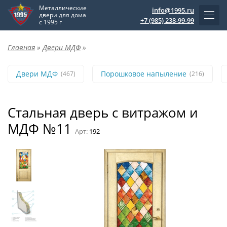
Металлические
info@1995.ru
двери для дома
+7 (985) 238-99-99
с 1995 г
Главная
»
Двери МДФ
»
Двери МДФ
Порошковое напыление
(467)
(216)
Стальная дверь с витражом и
МДФ №11
Арт:
192