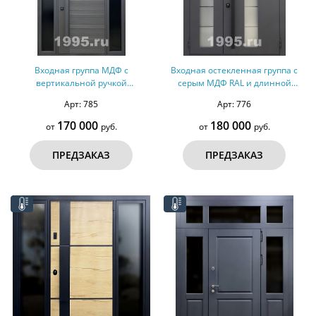
Входная группа МДФ с
Входная остекленная группа с
вертикальной ручкой
серым МДФ RAL и длинной
(терморазрыв)
ручкой (терморазрыв)
Арт: 785
Арт: 776
170 000
180 000
от
руб.
от
руб.
ПРЕДЗАКАЗ
ПРЕДЗАКАЗ