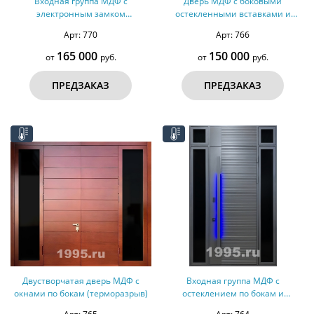
Входная группа МДФ с
Дверь МДФ с боковыми
электронным замком
остекленными вставками и
(терморазрыв)
лазерной резкой (терморазрыв)
Арт: 770
Арт: 766
165 000
150 000
от
руб.
от
руб.
ПРЕДЗАКАЗ
ПРЕДЗАКАЗ
Двустворчатая дверь МДФ с
Входная группа МДФ с
окнами по бокам (терморазрыв)
остеклением по бокам и
длинной ручкой (терморазрыв)