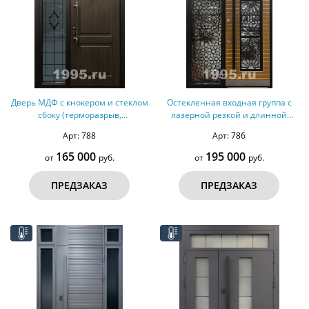
Дверь МДФ с кнокером и стеклом
Остекленная входная группа с
сбоку (терморазрыв,
лазерной резкой и длинной
оцинкованная сталь)
ручкой (терморазрыв)
Арт: 788
Арт: 786
165 000
195 000
от
руб.
от
руб.
ПРЕДЗАКАЗ
ПРЕДЗАКАЗ