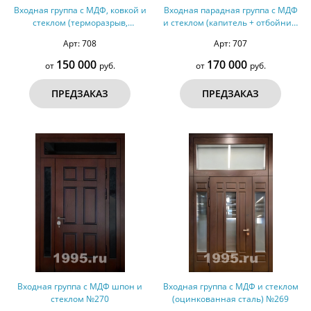
Входная группа с МДФ, ковкой и
Входная парадная группа с МДФ
стеклом (терморазрыв,
и стеклом (капитель + отбойник)
оцинкованная сталь) №272
№271
Арт: 708
Арт: 707
150 000
170 000
от
руб.
от
руб.
ПРЕДЗАКАЗ
ПРЕДЗАКАЗ
Входная группа с МДФ шпон и
Входная группа с МДФ и стеклом
стеклом №270
(оцинкованная сталь) №269