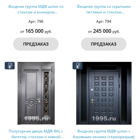
Входная группа МДФ шпон со
Входная группа со скрытыми
стеклом и кнокером
петлями и стеклом
(терморазрыв)
(терморазрыв)
Арт: 796
Арт: 794
165 000
245 000
от
руб.
от
руб.
ПРЕДЗАКАЗ
ПРЕДЗАКАЗ
Полуторная дверь МДФ RAL с
Входная группа МДФ шпон с
багетом, стеклом и ковкой
боковыми окнами (терморазрыв)