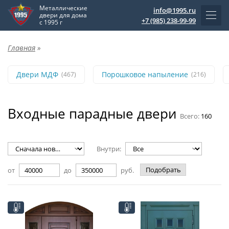
Металлические
info@1995.ru
двери для дома
+7 (985) 238-99-99
с 1995 г
Главная
»
Двери МДФ
Порошковое напыление
(467)
(216)
Входные парадные двери
Всего:
160
Внутри:
Подобрать
от
до
руб.