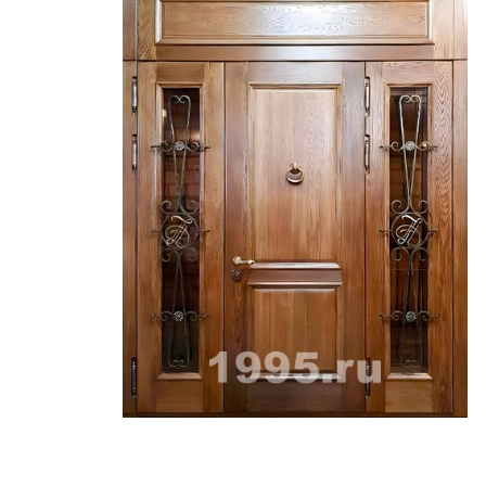
ри с винилискожей
Коричневые двери