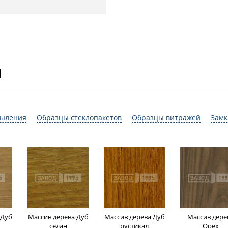
И
пыления
Образцы стеклопакетов
Образцы витражей
Замк
 Дуб
Массив дерева Дуб
Массив дерева Дуб
Массив дере
седан
рустикал
Орех