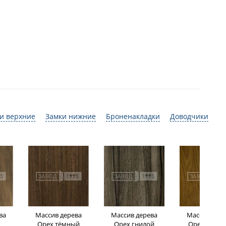
и верхние
Замки нижние
Броненакладки
Доводчики
ва
Массив дерева
Массив дерева
Массив дере
Орех тёмный
Орех гнилой
Орех светл