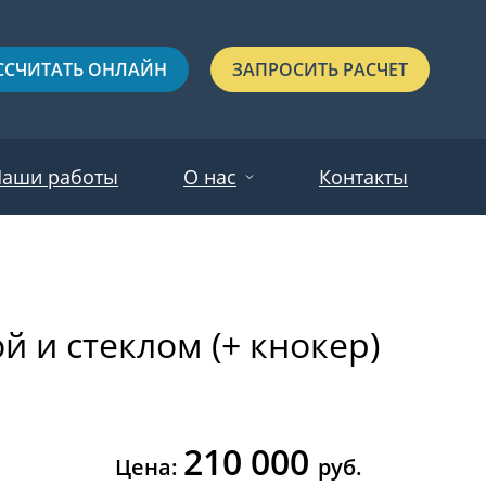
ССЧИТАТЬ ОНЛАЙН
ЗАПРОСИТЬ РАСЧЕТ
аши работы
О нас
Контакты
Новости
Красные
Отзывы
й и стеклом (+ кнокер)
Черные
Зеленые
Синие
210 000
С выдавленным рисунком
Цена:
руб.