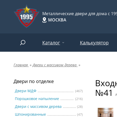
Металлические двери для дома с 199
МОСКВА
Каталог
Калькулятор
Главная
»
Двери с массивом дерева
»
Двери по отделке
Две
Арт-
НАЙТИ
Входн
Пор
Двери по отделке
Двери по назначению
№41
Две
Двери МДФ
(467)
А
Порошковое напыление
(216)
Шпо
Двери по особенностям
Двери с массивом дерева
(28)
Две
Шпонированные
(47)