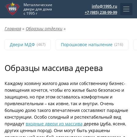
Металлические
info@1995.ru
двери для дома
+7 (985) 238-99-99
с 1995 г
Главная
»
Образцы отделки
»
Двери МДФ
Порошковое напыление
(467)
(216)
Образцы массива дерева
Каждому хозяину жилого дома или собственнику бизнес-
помещения хочется, чтобы его жилье было безопасно и
защищено, но при этом оставалось комфортным и
привлекательным – как извне, так и внутри. Очень
большую долю такого впечатления составляют парадные
конструкции. Особо солидный и респектабельный вид
придадут
входные двери из массива
дерева (дуба, ясеня,
других ценных пород). Они могут быть украшены