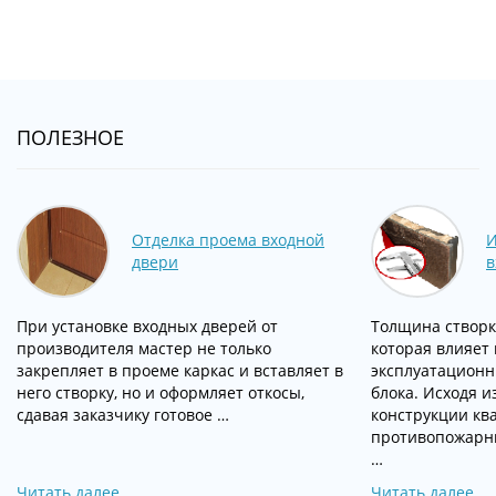
ПОЛЕЗНОЕ
Отделка проема входной
И
двери
в
При установке входных дверей от
Толщина створк
производителя мастер не только
которая влияет 
закрепляет в проеме каркас и вставляет в
эксплуатационн
него створку, но и оформляет откосы,
блока. Исходя и
сдавая заказчику готовое …
конструкции кв
противопожарны
…
Читать далее
Читать далее