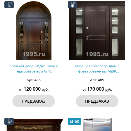
Арочная дверь МДФ шпон с
Дверь с терморазрывом с
терморазрывом № 15
фрезерованным МДФ
(оцинкованная сталь) № 14
Арт: 486
Арт: 485
120 000
170 000
от
руб.
от
руб.
ПРЕДЗАКАЗ
ПРЕДЗАКАЗ
EI-60