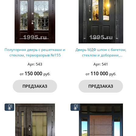
Полуторная дверь с решетками и
Дверь МДФ шпон с багетом,
стеклом, терморазрыв №155
стеклом и доборами,
терморазрыв №153
Арт: 543
Арт: 541
150 000
110 000
от
руб.
от
руб.
ПРЕДЗАКАЗ
ПРЕДЗАКАЗ