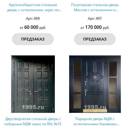
Крупногабаритная стальная
Полуторная стальная дверь
дверь с остеклением, окрас по
Массив с остеклением и
RAL №43
решеткой внутри № 28
Арт: 499
Арт: 497
60 000
170 000
от
руб.
от
руб.
ПРЕДЗАКАЗ
ПРЕДЗАКАЗ
Двустворчатая стальная дверь с
Парадная дверь МДФ с
наборным МДФ окрас по RAL №72
остекленными боковыми