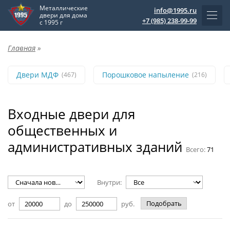
Металлические
info@1995.ru
двери для дома
+7 (985) 238-99-99
с 1995 г
Главная
»
Двери МДФ
Порошковое напыление
(467)
(216)
Входные двери для
общественных и
административных зданий
Всего:
71
Внутри:
Подобрать
от
до
руб.