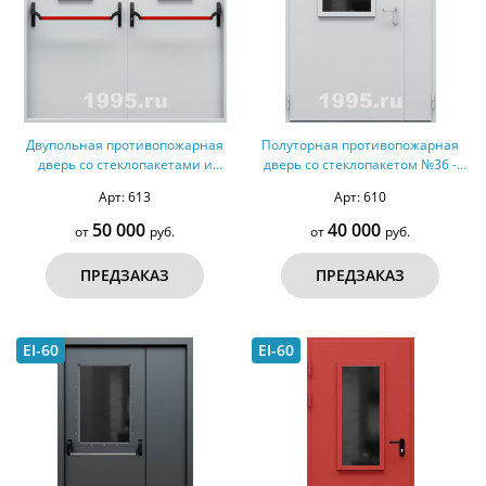
Двупольная противопожарная
Полуторная противопожарная
дверь со стеклопакетами и
дверь со стеклопакетом №36 -
ручками Антипаника №39 -
ДМПС 2
Арт: 613
Арт: 610
ДМПС 2
50 000
40 000
от
руб.
от
руб.
ПРЕДЗАКАЗ
ПРЕДЗАКАЗ
EI-60
EI-60