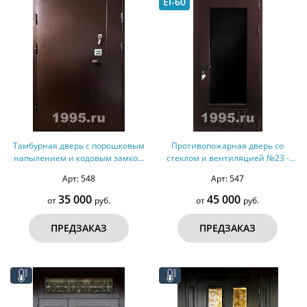
EI-60
Тамбурная дверь с порошковым
Противопожарная дверь со
напылением и кодовым замком
стеклом и вентиляцией №23 -
№63
ДМПС 1
Арт: 548
Арт: 547
35 000
45 000
от
руб.
от
руб.
ПРЕДЗАКАЗ
ПРЕДЗАКАЗ