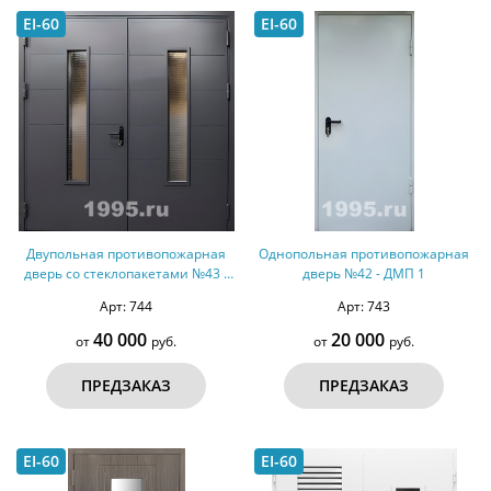
EI-60
EI-60
Двупольная противопожарная
Однопольная противопожарная
дверь со стеклопакетами №43 -
дверь №42 - ДМП 1
ДМПС 2
Арт: 744
Арт: 743
40 000
20 000
от
руб.
от
руб.
ПРЕДЗАКАЗ
ПРЕДЗАКАЗ
EI-60
EI-60