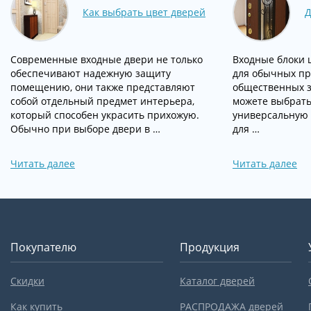
Как выбрать цвет дверей
Д
Современные входные двери не только
Входные блоки 
обеспечивают надежную защиту
для обычных пр
помещению, они также представляют
общественных з
собой отдельный предмет интерьера,
можете выбрать
который способен украсить прихожую.
универсальную
Обычно при выборе двери в …
для …
Читать далее
Читать далее
Покупателю
Продукция
Скидки
Каталог дверей
Как купить
РАСПРОДАЖА дверей