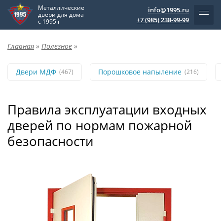
Металлические
info@1995.ru
двери для дома
+7 (985) 238-99-99
с 1995 г
Главная
»
Полезное
»
Двери МДФ
Порошковое напыление
(467)
(216)
Правила эксплуатации входных
дверей по нормам пожарной
безопасности