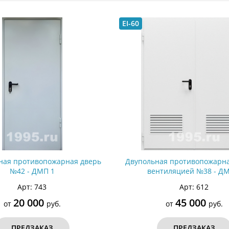
ри с винилискожей
Коричневые двери
EI-60
ная противопожарная дверь
Двупольная противопожарна
№42 - ДМП 1
вентиляцией №38 - ДМ
Арт: 743
Арт: 612
20 000
45 000
от
руб.
от
руб.
ПРЕДЗАКАЗ
ПРЕДЗАКАЗ