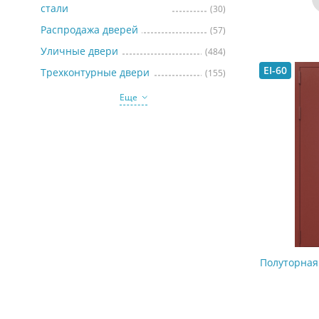
стали
(30)
Распродажа дверей
(57)
Уличные двери
(484)
EI-60
Трехконтурные двери
(155)
Еще
Полуторная