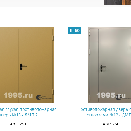
EI-60
ая глухая противопожарная
Противопожарная дверь с
дверь №13 - ДМП 2
створками №12 - ДМП
Арт: 251
Арт: 250