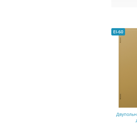
EI-60
Двупольн