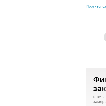
Противопож
Фи
зак
в тече
замер