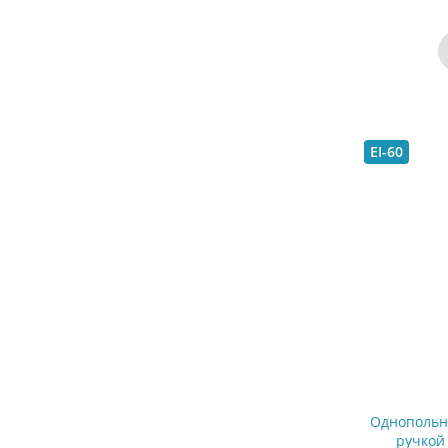
EI-60
Однопольн
ручкой