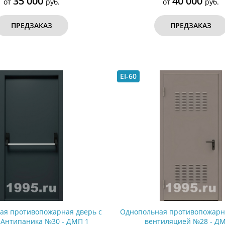
35 000
40 000
от
руб.
от
руб.
ПРЕДЗАКАЗ
ПРЕДЗАКАЗ
EI-60
ая противопожарная дверь с
Однопольная противопожарн
 Антипаника №30 - ДМП 1
вентиляцией №28 - ДМ