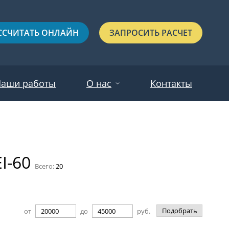
ССЧИТАТЬ ОНЛАЙН
ЗАПРОСИТЬ РАСЧЕТ
аши работы
О нас
Контакты
Новости
Красные
Отзывы
I-60
Черные
Всего:
20
Зеленые
Синие
Подобрать
от
до
руб.
С выдавленным рисунком