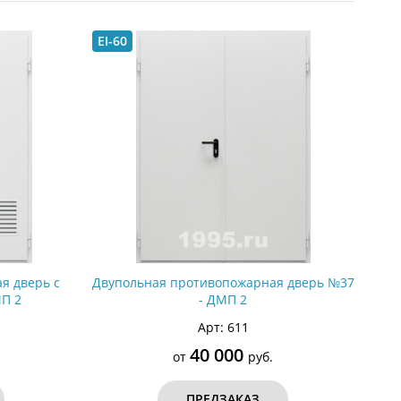
С металлофиленкой
EI-60
я дверь с
Двупольная противопожарная дверь №37
П 2
- ДМП 2
Арт: 611
40 000
от
руб.
ПРЕДЗАКАЗ