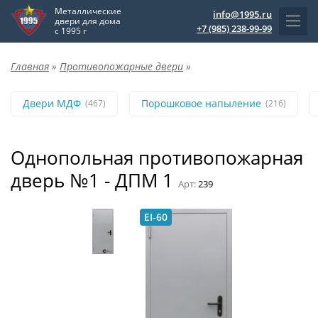
Металлические
info@1995.ru
двери для дома
+7 (985) 238-99-99
с 1995 г
Главная
»
Противопожарные двери
»
Двери МДФ
Порошковое напыление
(467)
(216)
Однопольная противопожарная
дверь №1 - ДПМ 1
Арт:
239
EI-60