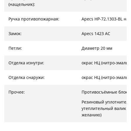
(нащельник):
Ручка противопожарная:
Apecs HP-72.1303-BL на
Замок:
Apecs 1423 AC
Петли:
Диаметр 20 мм
Отделка изнутри:
окрас НЦ (нитро-эмаль)
Отделка снаружи:
окрас НЦ (нитро-эмаль)
Прочее:
Противосъёмные блоки
Резиновый уплотнитель
утеплительный валик (
желанию)