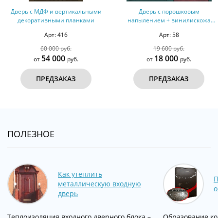
Дверь с МДФ и вертикальными
Дверь с порошковым
декоративными планками
напылением + винилискожа
дутая №5
Арт: 416
Арт: 58
60 000 руб.
19 600 руб.
54 000
18 000
от
руб.
от
руб.
ПРЕДЗАКАЗ
ПРЕДЗАКАЗ
ПОЛЕЗНОЕ
Как утеплить
П
металлическую входную
о
дверь
Теплоизоляция входного дверного блока –
Образование ко