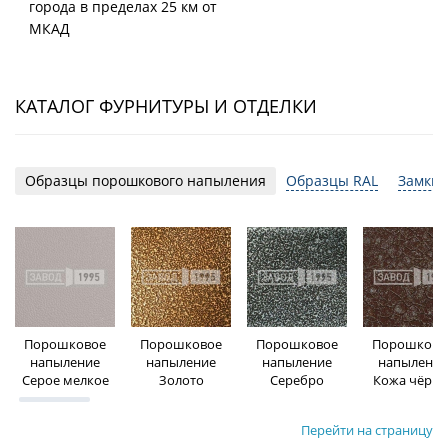
города в пределах 25 км от
МКАД
КАТАЛОГ ФУРНИТУРЫ И ОТДЕЛКИ
Образцы порошкового напыления
Образцы RAL
Замки 
Порошковое
Порошковое
Порошковое
Порошково
напыление
напыление
напыление
напыление
Серое мелкое
Золото
Серебро
Кожа чёрна
Перейти на страницу