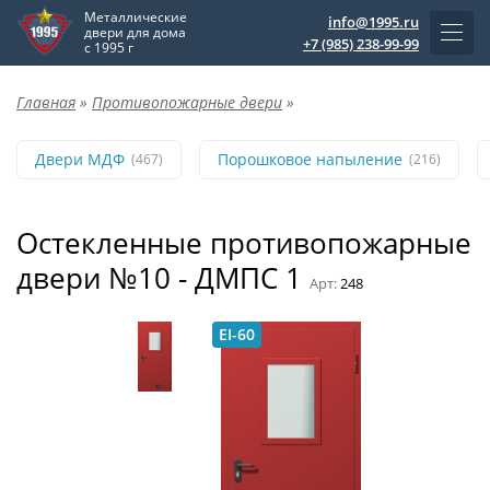
Металлические
info@1995.ru
двери для дома
+7 (985) 238-99-99
с 1995 г
Главная
»
Противопожарные двери
»
Двери МДФ
Порошковое напыление
(467)
(216)
Остекленные противопожарные
двери №10 - ДМПС 1
Арт:
248
EI-60