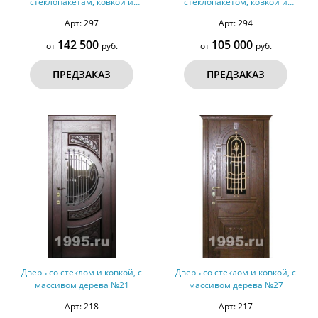
стеклопакетам, ковкой и
стеклопакетом, ковкой и
отделкой массивом дерева
отделкой массивом дерева с
Арт: 297
Арт: 294
обеих сторон
142 500
105 000
от
руб.
от
руб.
ПРЕДЗАКАЗ
ПРЕДЗАКАЗ
Дверь со стеклом и ковкой, с
Дверь со стеклом и ковкой, с
массивом дерева №21
массивом дерева №27
Арт: 218
Арт: 217