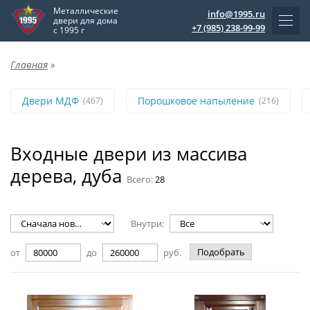
Металлические
info@1995.ru
двери для дома
+7 (985) 238-99-99
с 1995 г
Главная
»
Двери МДФ
Порошковое напыление
(467)
(216)
Входные двери из массива
дерева, дуба
Всего:
28
Внутри:
Подобрать
от
до
руб.