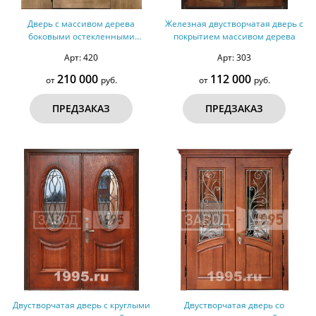
Дверь с массивом дерева
Железная двустворчатая дверь с
боковыми остекленными
покрытием массивом дерева
вставками и арочным карнизом
Арт: 420
Арт: 303
210 000
112 000
от
руб.
от
руб.
ПРЕДЗАКАЗ
ПРЕДЗАКАЗ
Двустворчатая дверь с круглыми
Двустворчатая дверь со