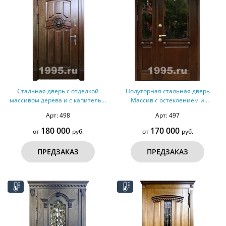
Стальная дверь с отделкой
Полуторная стальная дверь
массивом дерева и с капителью
Массив с остеклением и
№ 29
решеткой внутри № 28
Арт: 498
Арт: 497
180 000
170 000
от
руб.
от
руб.
ПРЕДЗАКАЗ
ПРЕДЗАКАЗ