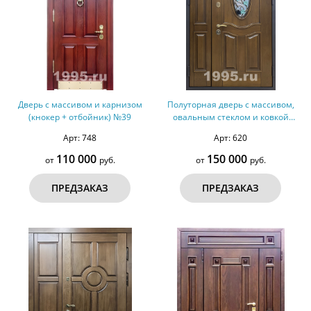
Дверь с массивом и карнизом
Полуторная дверь с массивом,
(кнокер + отбойник) №39
овальным стеклом и ковкой
(оцинкованная сталь) № 38
Арт: 748
Арт: 620
110 000
150 000
от
руб.
от
руб.
ПРЕДЗАКАЗ
ПРЕДЗАКАЗ