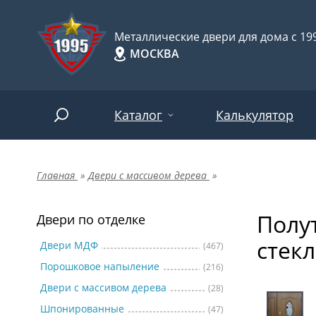
Металлические двери для дома с 199
МОСКВА
Каталог
Калькулятор
Главная
»
Двери с массивом дерева
»
Двери по отделке
Две
Арт-
НАЙТИ
Полу
Пор
Двери по отделке
Двери по назначению
стек
Две
Двери МДФ
(467)
Порошковое напыление
(216)
Шпо
Двери по особенностям
Двери с массивом дерева
(28)
Две
Шпонированные
(47)