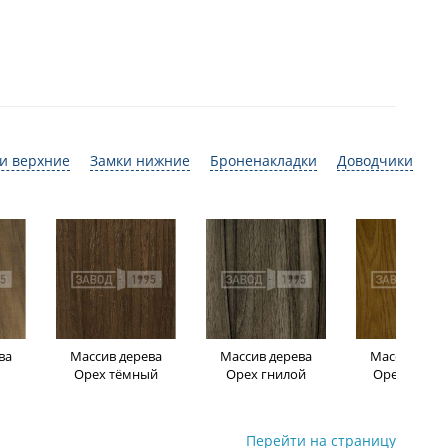
и верхние
Замки нижние
Броненакладки
Доводчики
ва
Массив дерева
Массив дерева
Массив дере
Орех тёмный
Орех гнилой
Орех светл
Перейти на страницу