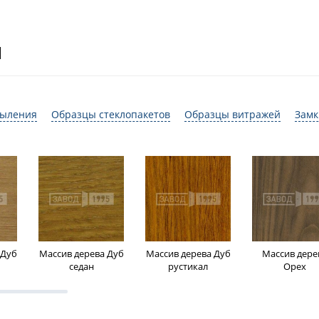
И
пыления
Образцы стеклопакетов
Образцы витражей
Замк
 Дуб
Массив дерева Дуб
Массив дерева Дуб
Массив дере
седан
рустикал
Орех