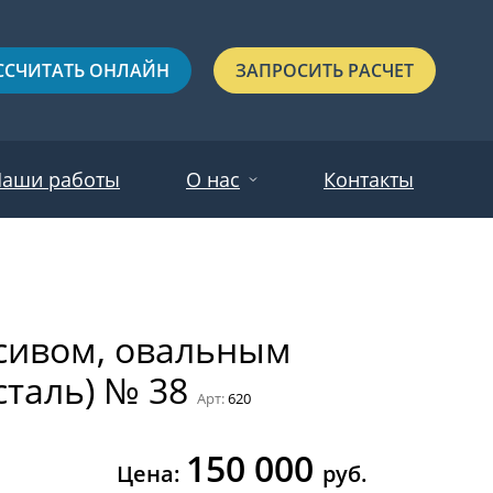
ССЧИТАТЬ ОНЛАЙН
ЗАПРОСИТЬ РАСЧЕТ
аши работы
О нас
Контакты
Новости
Красные
Отзывы
ссивом, овальным
Черные
сталь) № 38
Зеленые
Арт:
620
Синие
150 000
С выдавленным рисунком
Цена:
руб.