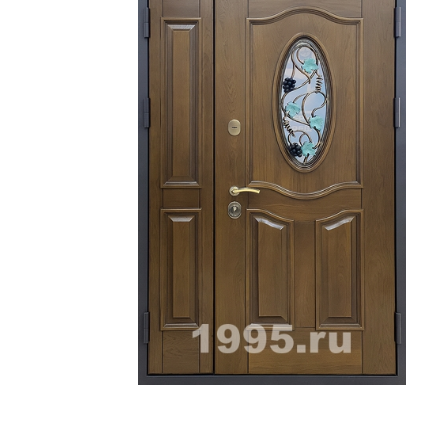
ри с винилискожей
Коричневые двери