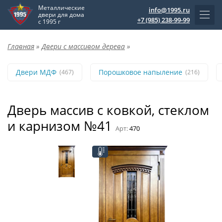
Металлические
info@1995.ru
двери для дома
+7 (985) 238-99-99
с 1995 г
Главная
»
Двери с массивом дерева
»
Двери МДФ
Порошковое напыление
(467)
(216)
Дверь массив с ковкой, стеклом
и карнизом №41
Арт:
470