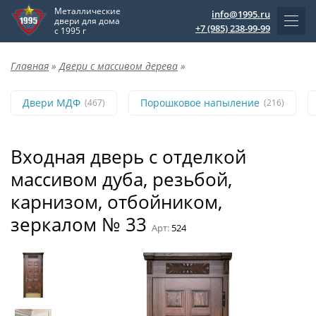
Металлические
info@1995.ru
двери для дома
+7 (985) 238-99-99
с 1995 г
Главная
»
Двери с массивом дерева
»
Двери МДФ
Порошковое напыление
(467)
(216)
Входная дверь с отделкой
массивом дуба, резьбой,
карнизом, отбойником,
зеркалом № 33
Арт:
524