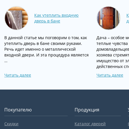
Как утеплить входную
К
дверь в бане
д
В данной статье мы поговорим о том, как
Дача – особое 
утеплить дверь в бане своими руками.
теплые чувства
Речь идет именно о металлической
домовладельцев
входной двери. И эта процедура является
хозяева стремят
…
имущество от з
действенных сп
Читать далее
Читать далее
Покупателю
Продукция
Скидки
Каталог дверей