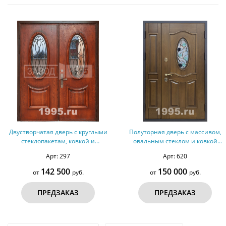
Двустворчатая дверь с круглыми
Полуторная дверь с массивом,
стеклопакетам, ковкой и
овальным стеклом и ковкой
отделкой массивом дерева
(оцинкованная сталь) № 38
Арт: 297
Арт: 620
142 500
150 000
от
руб.
от
руб.
ПРЕДЗАКАЗ
ПРЕДЗАКАЗ