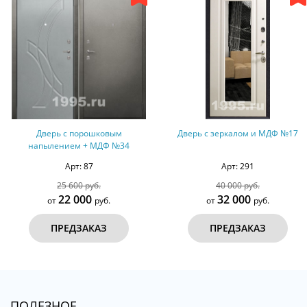
орошковым
Дверь с зеркалом и МДФ №17
Дверь с МДФ 
 + МДФ №34
: 87
Арт: 291
А
0 руб.
40 000 руб.
40
000
32 000
3
руб.
от
руб.
от
ЗАКАЗ
ПРЕДЗАКАЗ
ПР
ПОЛЕЗНОЕ