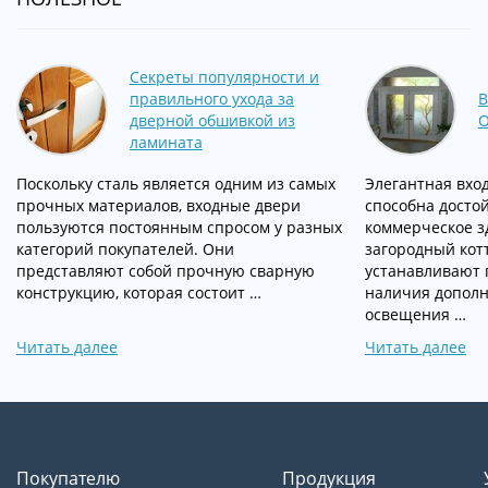
Секреты популярности и
правильного ухода за
В
дверной обшивкой из
О
ламината
Поскольку сталь является одним из самых
Элегантная вход
прочных материалов, входные двери
способна досто
пользуются постоянным спросом у разных
коммерческое з
категорий покупателей. Они
загородный кот
представляют собой прочную сварную
устанавливают 
конструкцию, которая состоит …
наличия дополн
освещения …
Читать далее
Читать далее
Покупателю
Продукция