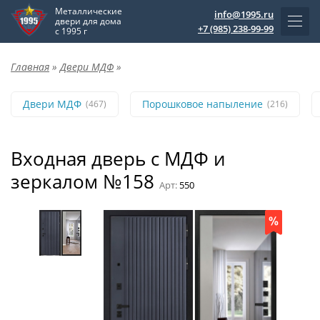
Металлические
info@1995.ru
двери для дома
+7 (985) 238-99-99
с 1995 г
Главная
»
Двери МДФ
»
Двери МДФ
Порошковое напыление
(467)
(216)
Входная дверь с МДФ и
зеркалом №158
Арт:
550