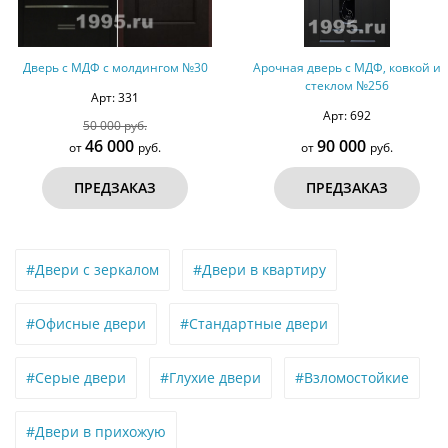
молдингом №30
Арочная дверь с МДФ, ковкой и
Дверь с МДФ с
стеклом №256
331
Арт: 692
Ар
руб.
00
90 000
30
руб.
от
руб.
от
АКАЗ
ПРЕДЗАКАЗ
ПРЕ
#Двери с зеркалом
#Двери в квартиру
#Офисные двери
#Стандартные двери
#Серые двери
#Глухие двери
#Взломостойкие
#Двери в прихожую