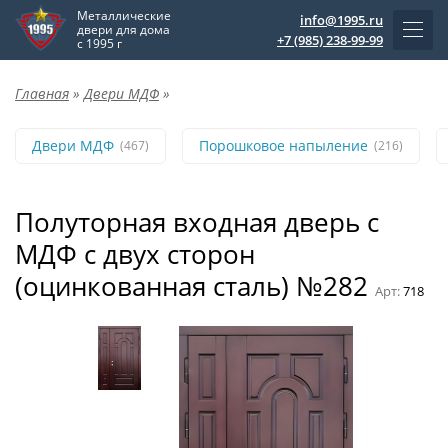
Металлические
info@1995.ru
двери для дома
+7 (985) 238-99-99
с 1995 г
Главная
»
Двери МДФ
»
Двери МДФ
Порошковое напыление
(467)
(216)
Полуторная входная дверь с
МДФ с двух сторон
(оцинкованная сталь) №282
Арт:
718