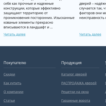
себя как прочные и надежные
дверей – надёжн
конструкции, которые эффективно
случается так, 
защищают территорию от
факторов они мо
проникновения посторонних. Изысканные
неисправность 
кованые элементы прекрасно
вписываются в ландшафт и …
Читать далее
Читать далее
Покупателю
Продукция
Скидки
Каталог дверей
Как купить
РАСПРОДАЖА дверей
О компании
Решетки на окна
Статьи
Гаражные ворота