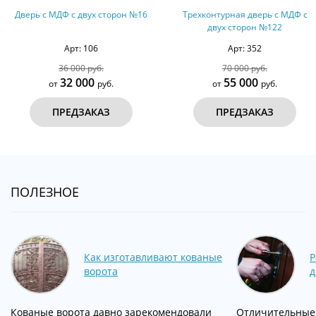
ДФ с двух сторон №16
Трехконтурная дверь с МДФ с
Дверь
двух сторон №122
(оцин
Арт: 106
Арт: 352
36 000 руб.
70 000 руб.
32 000
55 000
т
руб.
от
руб.
РЕДЗАКАЗ
ПРЕДЗАКАЗ
ПОЛЕЗНОЕ
Как изготавливают кованые
Р
ворота
д
Кованые ворота давно зарекомендовали
Отличительные 