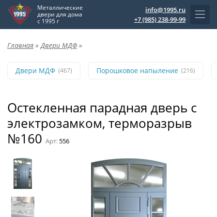
Металлические
info@1995.ru
двери для дома
+7 (985) 238-99-99
с 1995 г
Главная
»
Двери МДФ
»
Двери МДФ
Порошковое напыление
(467)
(216)
Остекленная парадная дверь с
электрозамком, терморазрыв
№160
Арт:
556