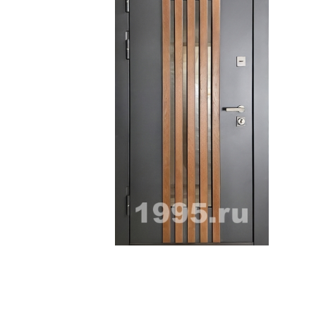
ри с винилискожей
Коричневые двери