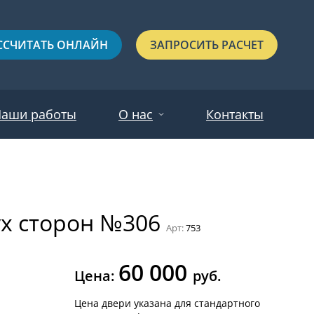
ССЧИТАТЬ ОНЛАЙН
ЗАПРОСИТЬ РАСЧЕТ
аши работы
О нас
Контакты
Новости
Красные
Отзывы
ух сторон №306
Черные
Арт:
753
Зеленые
60 000
Синие
Цена:
руб.
С выдавленным рисунком
Цена двери указана для стандартного