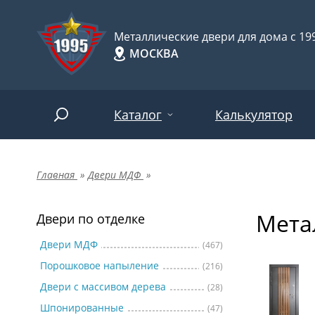
Металлические двери для дома с 199
МОСКВА
Каталог
Калькулятор
Главная
»
Двери МДФ
»
Двери по отделке
Две
Арт-
НАЙТИ
Мета
Пор
Двери по отделке
Двери по назначению
Две
Двери МДФ
(467)
Порошковое напыление
(216)
Шпо
Двери по особенностям
Двери с массивом дерева
(28)
Две
Шпонированные
(47)