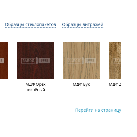
Образцы стеклопакетов
Образцы витражей
МДФ Орех
МДФ Бук
МДФ Дуб мор
тиснёный
Перейти на страницу