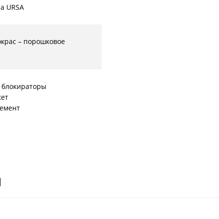
а URSA
окрас – порошковое
 блокираторы
кет
емент
И