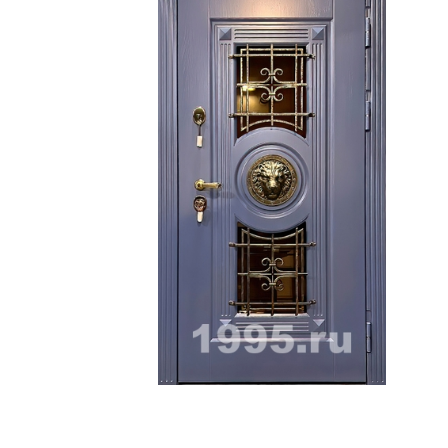
ри с винилискожей
Коричневые двери