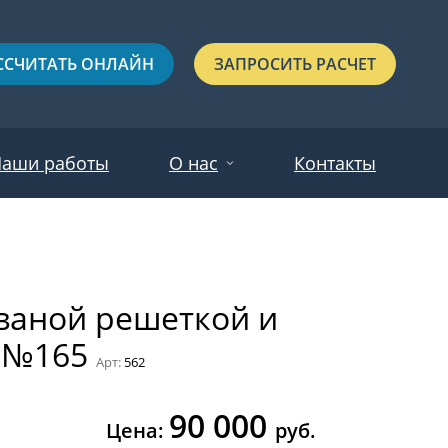
ССЧИТАТЬ ОНЛАЙН
ЗАПРОСИТЬ РАСЧЕТ
аши работы
О нас
Контакты
Новости
Красные
Отзывы
ованой решеткой и
Черные
в №165
Зеленые
Арт:
562
Синие
90 000
С выдавленным рисунком
Цена:
руб.