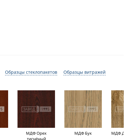
Образцы стеклопакетов
Образцы витражей
МДФ Орех
МДФ Бук
МДФ Дуб мор
тиснёный