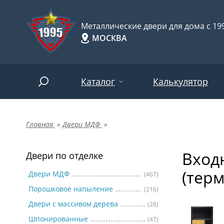
Металлические двери для дома с 199
МОСКВА
Каталог
Калькулятор
Главная
»
Двери МДФ
»
Двери по отделке
Две
Арт-
НАЙТИ
Вход
Пор
Двери по отделке
Двери по назначению
(тер
Две
Двери МДФ
(467)
Порошковое напыление
(216)
Шпо
Двери по особенностям
Двери с массивом дерева
(28)
Две
Шпонированные
(47)