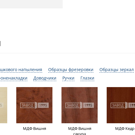
И
шкового напыления
Образцы фрезеровки
Образцы зеркал
роненакладки
Доводчики
Ручки
Глазки
МДФ Вишня
МДФ Вишня
МДФ Кедр
сакура