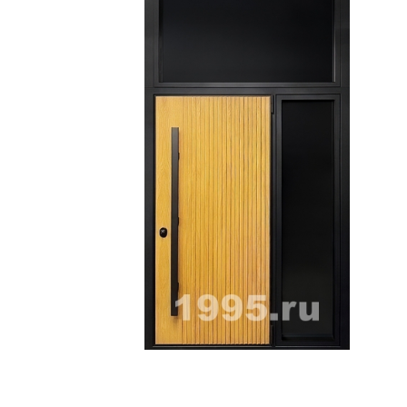
ри с винилискожей
Коричневые двери