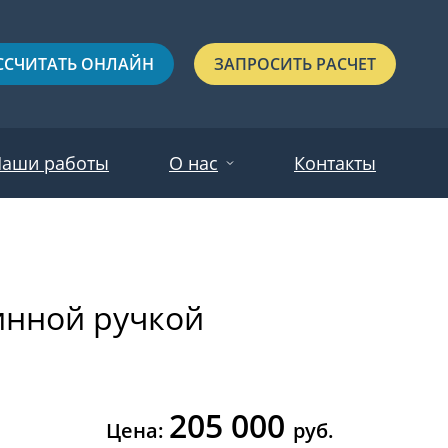
ССЧИТАТЬ ОНЛАЙН
ЗАПРОСИТЬ РАСЧЕТ
аши работы
О нас
Контакты
Новости
Красные
Отзывы
инной ручкой
Черные
Зеленые
Синие
205 000
С выдавленным рисунком
Цена:
руб.