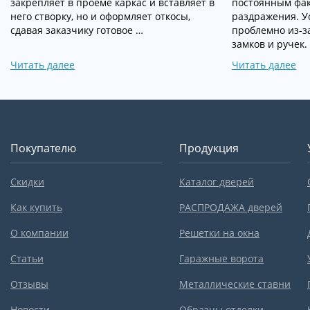
закрепляет в проеме каркас и вставляет в
постоянным фак
него створку, но и оформляет откосы,
раздражения. У
сдавая заказчику готовое …
проблемно из-з
замков и ручек.
Читать далее
Читать далее
Покупателю
Продукция
Скидки
Каталог дверей
Как купить
РАСПРОДАЖА дверей
О компании
Решетки на окна
Статьи
Гаражные ворота
Отзывы
Металлические ставни
Новости
Образцы отделки