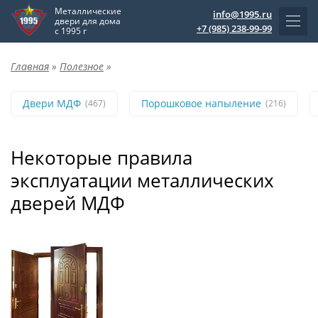
Металлические
info@1995.ru
двери для дома
+7 (985) 238-99-99
с 1995 г
Главная
»
Полезное
»
Двери МДФ
Порошковое напыление
(467)
(216)
Некоторые правила
эксплуатации металлических
дверей МДФ