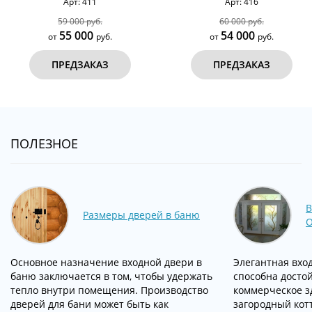
Арт: 416
Арт: 542
60 000 руб.
154 000 руб.
54 000
140 000
от
руб.
от
руб.
ПРЕДЗАКАЗ
ПРЕДЗАКАЗ
ПОЛЕЗНОЕ
В
Размеры дверей в баню
О
Основное назначение входной двери в
Элегантная вход
баню заключается в том, чтобы удержать
способна досто
тепло внутри помещения. Производство
коммерческое з
дверей для бани может быть как
загородный кот