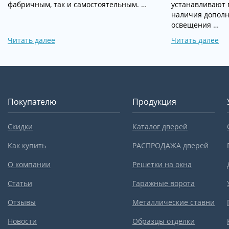
фабричным, так и самостоятельным. …
устанавливают 
наличия дополн
освещения …
Читать далее
Читать далее
Покупателю
Продукция
Скидки
Каталог дверей
Как купить
РАСПРОДАЖА дверей
О компании
Решетки на окна
Статьи
Гаражные ворота
Отзывы
Металлические ставни
Новости
Образцы отделки