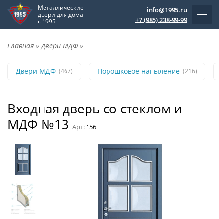
Металлические
info@1995.ru
двери для дома
+7 (985) 238-99-99
с 1995 г
Главная
»
Двери МДФ
»
Двери МДФ
Порошковое напыление
(467)
(216)
Входная дверь со стеклом и
МДФ №13
Арт:
156