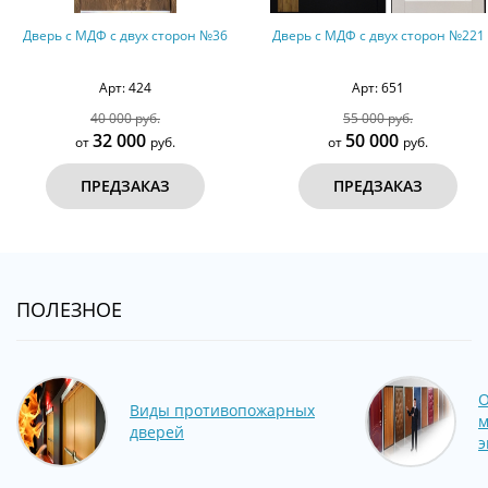
рон №36
Дверь с МДФ с двух сторон №221
Трехконтурная дверь
и МДФ ПВХ №
Арт: 651
Арт: 354
55 000 руб.
65 000 руб.
50 000
51 000
от
руб.
от
р
ПРЕДЗАКАЗ
ПРЕДЗАКА
ПОЛЕЗНОЕ
О
Виды противопожарных
м
дверей
э