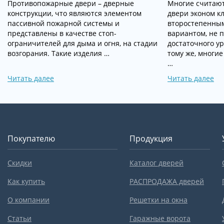
Противопожарные двери – дверные
Многие считают
конструкции, что являются элементом
двери эконом к
пассивной пожарной системы и
второстепенны
представлены в качестве стоп-
вариантом, не
ограничителей для дыма и огня, на стадии
достаточного у
возгорания. Такие изделия …
тому же, многие
…
Читать далее
Читать далее
Покупателю
Продукция
Скидки
Каталог дверей
Как купить
РАСПРОДАЖА дверей
О компании
Решетки на окна
Статьи
Гаражные ворота