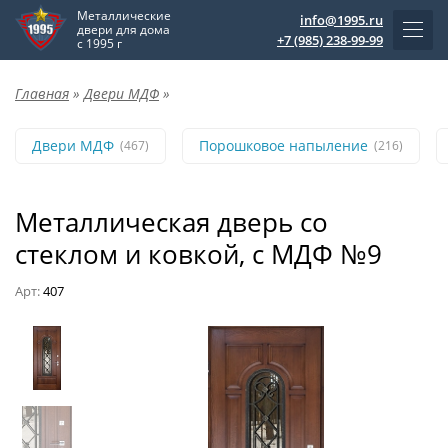
Металлические
info@1995.ru
двери для дома
+7 (985) 238-99-99
с 1995 г
Главная
»
Двери МДФ
»
Двери МДФ
Порошковое напыление
(467)
(216)
Металлическая дверь со
стеклом и ковкой, с МДФ №9
Арт:
407