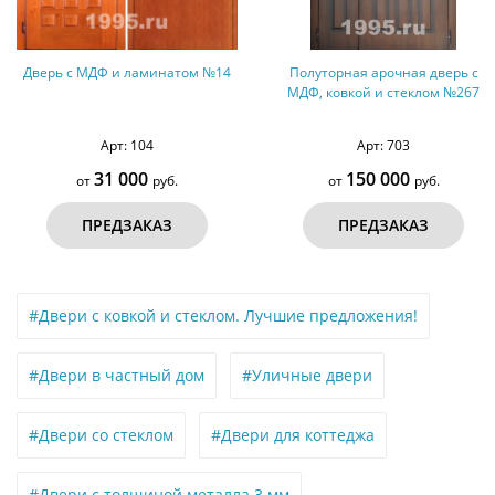
том №14
Полуторная арочная дверь с
Однопольная дверь 
МДФ, ковкой и стеклом №267
по RAL с зеркал
Арт: 516
Арт: 703
58 000 руб.
150 000
53 000
от
руб.
от
р
ПРЕДЗАКАЗ
ПРЕДЗАКА
#Двери с ковкой и стеклом. Лучшие предложения!
#Двери в частный дом
#Уличные двери
#Двери со стеклом
#Двери для коттеджа
#Двери с толщиной металла 3 мм