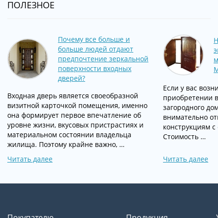
ПОЛЕЗНОЕ
Почему все больше и
Н
больше людей отдают
э
предпочтение зеркальной
м
поверхности входных
дверей?
Если у вас возн
Входная дверь является своеобразной
приобретении в
визитной карточкой помещения, именно
загородного дом
она формирует первое впечатление об
внимательно от
уровне жизни, вкусовых пристрастиях и
конструкциям с
материальном состоянии владельца
Стоимость …
жилища. Поэтому крайне важно, …
Читать далее
Читать далее
Покупателю
Продукция