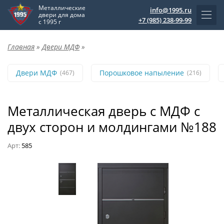
Металлические
info@1995.ru
двери для дома
+7 (985) 238-99-99
с 1995 г
Главная
»
Двери МДФ
»
Двери МДФ
Порошковое напыление
(467)
(216)
Металлическая дверь с МДФ с
двух сторон и молдингами №188
Арт:
585