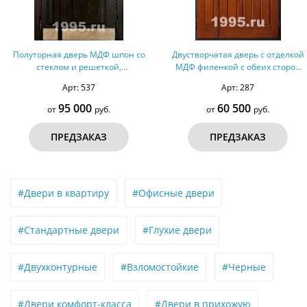
ная дверь МДФ шпон со
Двустворчатая дверь с отделкой
Дверь
клом и решеткой,
МДФ филенкой с обеих сторон
ос
рморазрыв №151
№5
Арт: 537
Арт: 287
95 000
60 500
от
руб.
от
руб.
ПРЕДЗАКАЗ
ПРЕДЗАКАЗ
#Двери в квартиру
#Офисные двери
#Стандартные двери
#Глухие двери
#Двухконтурные
#Взломостойкие
#Черные
#Двери комфорт-класса
#Двери в прихожую