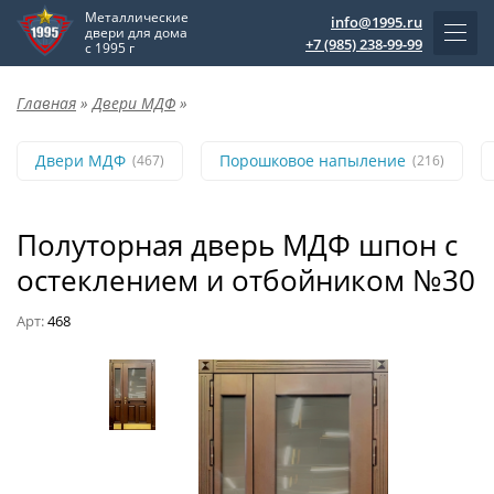
Металлические
info@1995.ru
двери для дома
+7 (985) 238-99-99
с 1995 г
Главная
»
Двери МДФ
»
Двери МДФ
Порошковое напыление
(467)
(216)
Полуторная дверь МДФ шпон с
остеклением и отбойником №30
Арт:
468