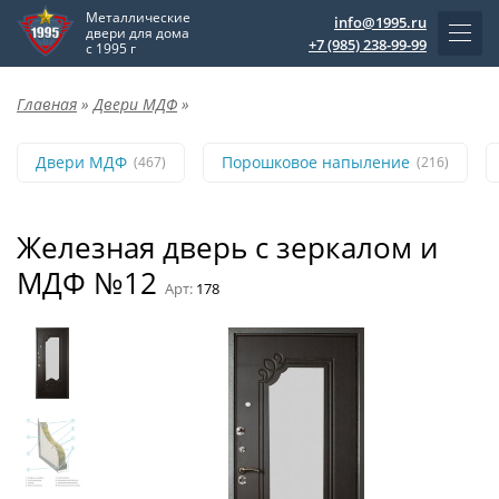
Металлические
info@1995.ru
двери для дома
+7 (985) 238-99-99
с 1995 г
Главная
»
Двери МДФ
»
Двери МДФ
Порошковое напыление
(467)
(216)
Железная дверь с зеркалом и
МДФ №12
Арт:
178