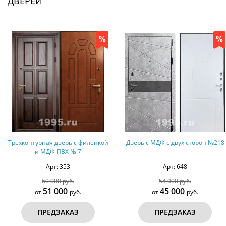
ДВЕРЕЙ
Трехконтурная дверь с филенкой
Дверь с МДФ с двух сторон №218
и МДФ ПВХ № 7
Арт: 353
Арт: 648
60 000 руб.
54 000 руб.
51 000
45 000
от
руб.
от
руб.
ПРЕДЗАКАЗ
ПРЕДЗАКАЗ