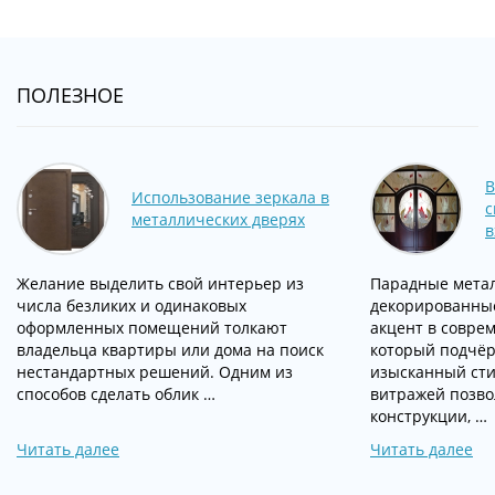
ПОЛЕЗНОЕ
В
Использование зеркала в
с
металлических дверях
в
Желание выделить свой интерьер из
Парадные метал
числа безликих и одинаковых
декорированные 
оформленных помещений толкают
акцент в совре
владельца квартиры или дома на поиск
который подчёр
нестандартных решений. Одним из
изысканный сти
способов сделать облик …
витражей позво
конструкции, …
Читать далее
Читать далее