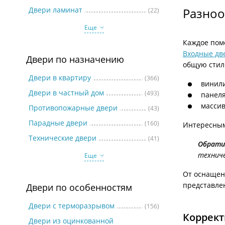
Две
Двери ламинат
Разноо
(22)
Еще
Каждое пом
Входные дв
Двери по назначению
общую стил
Двери в квартиру
(366)
винил
Двери в частный дом
(493)
панел
массив
Противопожарные двери
(43)
Парадные двери
(160)
Интересным
Технические двери
(41)
Обрати
техниче
Еще
От оснащен
представлен
Двери по особенностям
Двери с терморазрывом
(156)
Коррек
Двери из оцинкованной