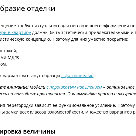
ри с винилискожей
Коричневые двери
бразие отделки
ещение требует актуального для него внешнего оформления по
ери в квартиру
должны быть эстетически привлекательными и 
истическую концепцию. Поэтому для них уместно покрытие:
искожей;
ями МДФ;
ом.
 вариантом станут образцы
с фотопанелью
.
те внимание!
Модели
с порошковым напылением
– оптимальное 
ских и подсобных пространств. Они выглядят просто и аккурат
ия перегородки зависит её функциональное усиление. Поэтому 
ы замки всех классов взломостойкости, множество вариантов р
тировка величины