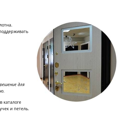
С металлофиленкой
лотна.
поддерживать
решение для
но.
в каталоге
учек и петель.