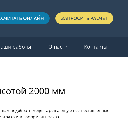
ССЧИТАТЬ ОНЛАЙН
ЗАПРОСИТЬ РАСЧЕТ
аши работы
О нас
Контакты
Новости
Красные
Отзывы
сотой 2000 мм
Черные
Зеленые
Синие
т вам подобрать модель, решающую все поставленные
 и закончит оформлять заказ.
С выдавленным рисунком