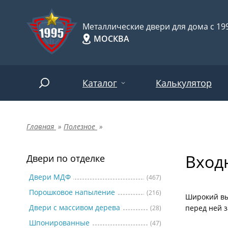
Металлические двери для дома с 199
МОСКВА
Каталог
Калькулятор
Главная
»
Полезное
»
Двери по отделке
Две
Арт-
НАЙТИ
Вход
Пор
Двери по отделке
Двери по назначению
Две
Двери МДФ
(467)
Порошковое напыление
(216)
Шпо
Двери по особенностям
Широкий вы
Двери с массивом дерева
перед ней з
(28)
Две
Шпонированные
(47)