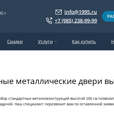
info@1995.ru
5 г
РА
+7 (985) 238-99-99
Скидки
Услуги
Как купить
Н
Доставка
ри МДФ
Двери евровагонка
Установка
ные металлические двери вы
ошковое напыление
Двери с фотопанелями
Производство
ри с массивом дерева
Белые двери
Двери оптом
нированные
Гарантия и возврат
Серые двери
бор стандартных металлоконструкций высотой 200 см позволи
адачей. Наш специалист перезвонит вам по оставленной заявке
ри ламинат
Светлые двери