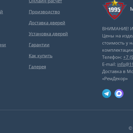
Онлайн-расчет
М
ей
Производство
Доставка дверей
ВНИМАНИЕ! Ин
Установка дверей
Цены на изде
стоимость у 
вни
Гарантии
комплектацию
Как купить
Телефон:
+7 (
E-mail:
info@1
Галерея
Доставка в Мо
«РемДекор»
©