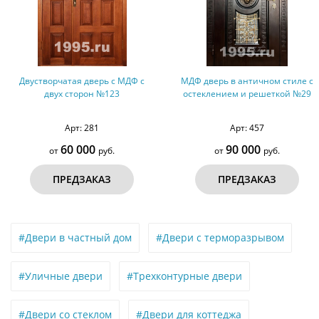
 с
МДФ дверь в античном стиле с
Дверь со стеклом и ковко
остеклением и решеткой №29
МДФ №15
Арт: 457
Арт: 212
90 000
50 000
от
руб.
от
руб.
ПРЕДЗАКАЗ
ПРЕДЗАКАЗ
#Двери в частный дом
#Двери с терморазрывом
#Уличные двери
#Трехконтурные двери
#Двери со стеклом
#Двери для коттеджа