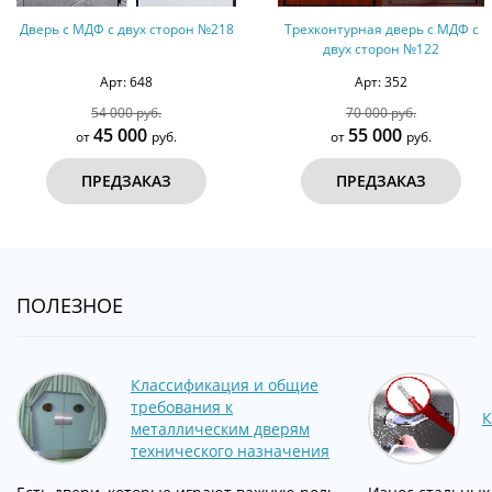
№218
Трехконтурная дверь с МДФ с
Дверь с МДФ с двух стор
двух сторон №122
Арт: 352
Арт: 424
70 000 руб.
40 000 руб.
55 000
32 000
от
руб.
от
руб.
ПРЕДЗАКАЗ
ПРЕДЗАКАЗ
ПОЛЕЗНОЕ
Классификация и общие
требования к
К
металлическим дверям
технического назначения