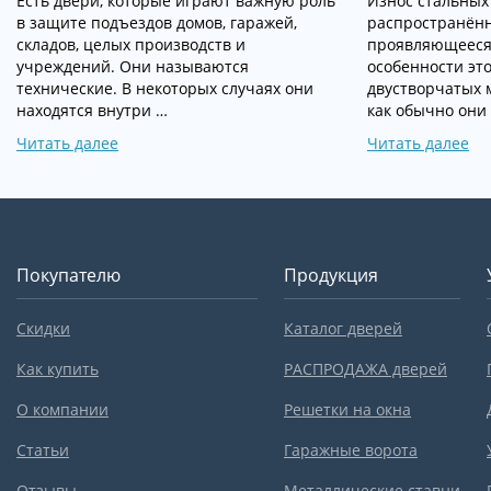
Есть двери, которые играют важную роль
Износ стальных
в защите подъездов домов, гаражей,
распространённ
складов, целых производств и
проявляющееся 
учреждений. Они называются
особенности это
технические. В некоторых случаях они
двустворчатых 
находятся внутри …
как обычно они
Читать далее
Читать далее
Покупателю
Продукция
Скидки
Каталог дверей
Как купить
РАСПРОДАЖА дверей
О компании
Решетки на окна
Статьи
Гаражные ворота
Отзывы
Металлические ставни