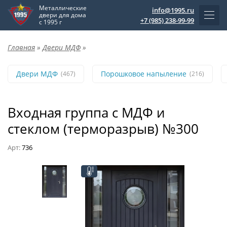
Металлические
info@1995.ru
двери для дома
+7 (985) 238-99-99
с 1995 г
Главная
»
Двери МДФ
»
Двери МДФ
Порошковое напыление
(467)
(216)
Входная группа с МДФ и
стеклом (терморазрыв) №300
Арт:
736