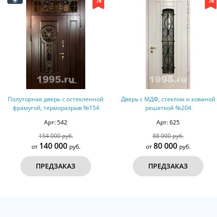
ленной
Дверь с МДФ, стеклом и кованой
Дверь с МДФ шпон, к
 №154
решеткой №204
стеклом (терморазры
Арт: 625
Арт: 689
88 000 руб.
96 000 руб.
80 000
80 000
от
руб.
от
руб
ПРЕДЗАКАЗ
ПРЕДЗАКАЗ