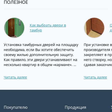
ПОЛЕЗНОЕ
Как выбрать двери в
О
тамбур
д
Установка тамбурных дверей на площадку
При установке 
необходима, если Вы хотите обеспечить
производителя 
своему жилью дополнительную защиту.
закрепляет в пр
Как правило, эти двери устанавливают на
него створку, н
несколько квартир в общем «кармане». …
сдавая заказчик
Читать далее
Читать далее
Покупателю
Продукция