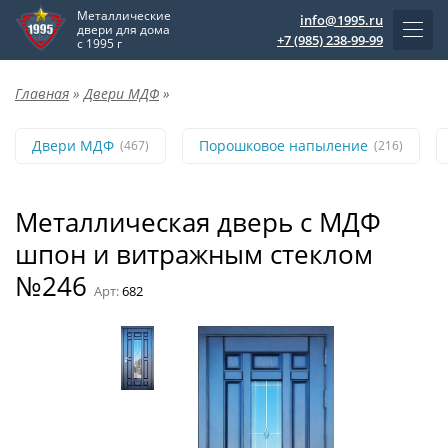
Металлические
info@1995.ru
двери для дома
+7 (985) 238-99-99
с 1995 г
Главная
»
Двери МДФ
»
Двери МДФ
Порошковое напыление
(467)
(216)
Металлическая дверь с МДФ
шпон и витражным стеклом
№246
Арт:
682