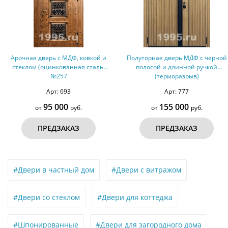
вкой и
Полуторная дверь МДФ с черной
Черная дверь МД
таль)
полосой и длинной ручкой
остекленной аркой
(терморазрыв)
Арт: 777
Арт: 467
155 000
50 000
от
руб.
от
руб
ПРЕДЗАКАЗ
ПРЕДЗАКАЗ
#Двери в частный дом
#Двери с витражом
#Двери со стеклом
#Двери для коттеджа
#Шпонированные
#Двери для загородного дома