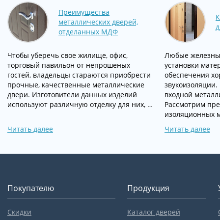
Преимущества
К
металлических дверей,
д
отделанных МДФ
Чтобы уберечь свое жилище, офис,
Любые железны
торговый павильон от непрошеных
установки мате
гостей, владельцы стараются приобрести
обеспечения хо
прочные, качественные металлические
звукоизоляции.
двери. Изготовители данных изделий
входной металл
используют различную отделку для них, …
Рассмотрим пр
изоляционных 
Читать далее
Читать далее
Покупателю
Продукция
Скидки
Каталог дверей