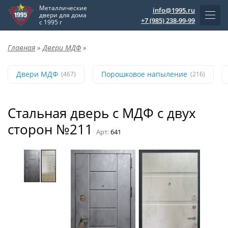
Металлические
info@1995.ru
двери для дома
+7 (985) 238-99-99
с 1995 г
Главная
»
Двери МДФ
»
Двери МДФ
Порошковое напыление
(467)
(216)
Стальная дверь с МДФ с двух
сторон №211
Арт:
641