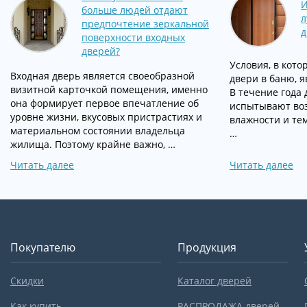
И
больше людей отдают
л
предпочтение зеркальной
д
поверхности входных
дверей?
Условия, в кот
Входная дверь является своеобразной
двери в баню, 
визитной карточкой помещения, именно
В течение года
она формирует первое впечатление об
испытывают воз
уровне жизни, вкусовых пристрастиях и
влажности и те
материальном состоянии владельца
…
жилища. Поэтому крайне важно, …
Читать далее
Читать далее
Покупателю
Продукция
Скидки
Каталог дверей
Как купить
РАСПРОДАЖА дверей