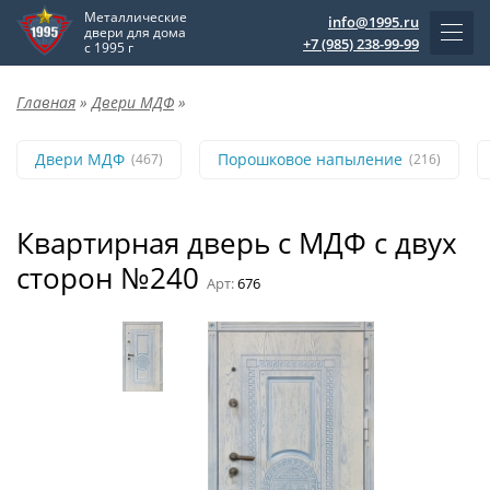
Металлические
info@1995.ru
двери для дома
+7 (985) 238-99-99
с 1995 г
Главная
»
Двери МДФ
»
Двери МДФ
Порошковое напыление
(467)
(216)
Квартирная дверь с МДФ с двух
сторон №240
Арт:
676