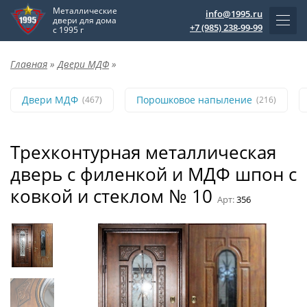
Металлические
info@1995.ru
двери для дома
+7 (985) 238-99-99
с 1995 г
Главная
»
Двери МДФ
»
Двери МДФ
Порошковое напыление
(467)
(216)
Трехконтурная металлическая
дверь с филенкой и МДФ шпон с
ковкой и стеклом № 10
Арт:
356