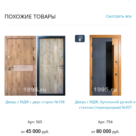
ПОХОЖИЕ ТОВАРЫ
Смотреть все
Дверь с МДФ, бугельной ручкой и
Дверь МДФ шпон со стукалкой и
стеклом (терморазрыв) №307
карнизом №66
Арт: 754
Арт: 461
80 000
55 000
от
руб.
от
руб.