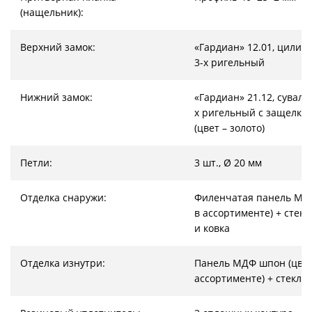
(нащельник):
Верхний замок:
«Гардиан» 12.01, цилин
3-х ригельный
Нижний замок:
«Гардиан» 21.12, суваль
х ригельный с защелкой
(цвет – золото)
Петли:
3 шт., Ø 20 мм
Отделка снаружи:
Филенчатая панель МДФ
в ассортименте) + стекл
и ковка
Отделка изнутри:
Панель МДФ шпон (цвет
ассортименте) + стекло